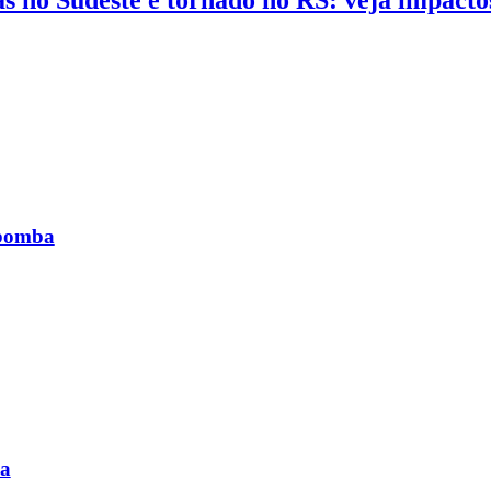
-bomba
ba