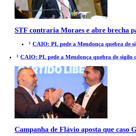
STF contraria Moraes e abre brecha pa
CAIO: PL pede a Mendonça quebra de sigi
CAIO: PL pede a Mendonça quebra de sigilo co
Campanha de Flávio aposta que caso Ga