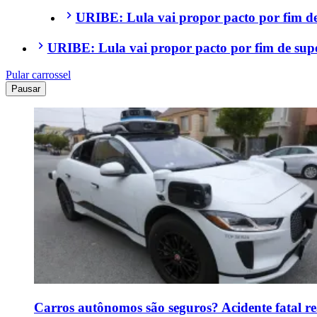
URIBE: Lula vai propor pacto por fim de 
URIBE: Lula vai propor pacto por fim de super
Pular carrossel
Pausar
Carros autônomos são seguros? Acidente fatal r