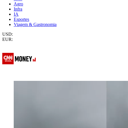
Agro
Infra
IA
Esportes
Viagem & Gastronomia
USD:
EUR: