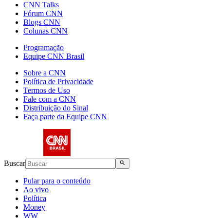
CNN Talks
Fórum CNN
Blogs CNN
Colunas CNN
Programação
Equipe CNN Brasil
Sobre a CNN
Política de Privacidade
Termos de Uso
Fale com a CNN
Distribuição do Sinal
Faça parte da Equipe CNN
Buscar
Pular para o conteúdo
Ao vivo
Política
Money
WW