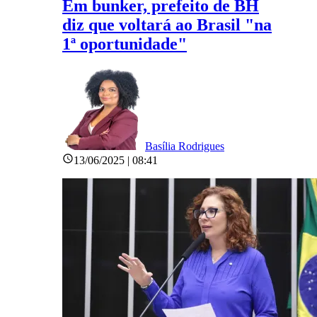
Em bunker, prefeito de BH
diz que voltará ao Brasil "na
1ª oportunidade"
Basília Rodrigues
13/06/2025 | 08:41