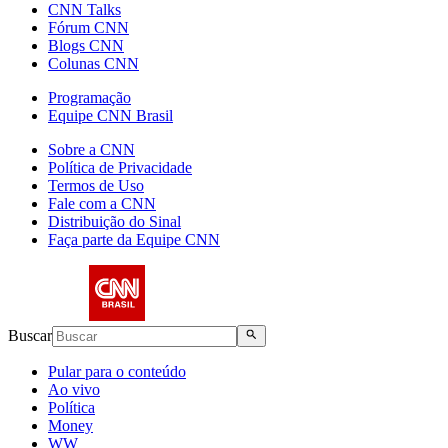
CNN Talks
Fórum CNN
Blogs CNN
Colunas CNN
Programação
Equipe CNN Brasil
Sobre a CNN
Política de Privacidade
Termos de Uso
Fale com a CNN
Distribuição do Sinal
Faça parte da Equipe CNN
Buscar
Pular para o conteúdo
Ao vivo
Política
Money
WW