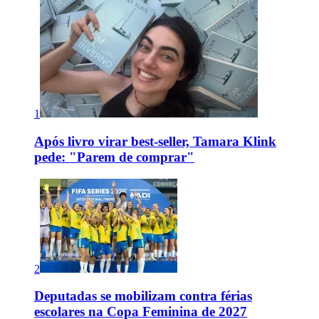
1
Após livro virar best-seller, Tamara Klink
pede: "Parem de comprar"
2
Deputadas se mobilizam contra férias
escolares na Copa Feminina de 2027