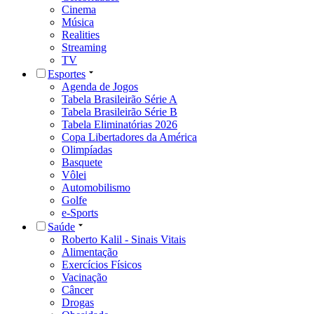
Cinema
Música
Realities
Streaming
TV
Esportes
Agenda de Jogos
Tabela Brasileirão Série A
Tabela Brasileirão Série B
Tabela Eliminatórias 2026
Copa Libertadores da América
Olimpíadas
Basquete
Vôlei
Automobilismo
Golfe
e-Sports
Saúde
Roberto Kalil - Sinais Vitais
Alimentação
Exercícios Físicos
Vacinação
Câncer
Drogas