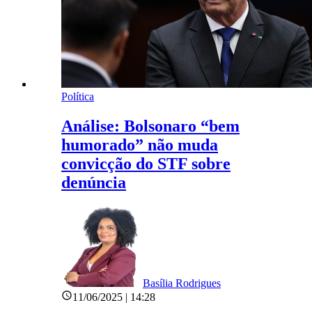
Política
Análise: Bolsonaro “bem
humorado” não muda
convicção do STF sobre
denúncia
Basília Rodrigues
11/06/2025 | 14:28