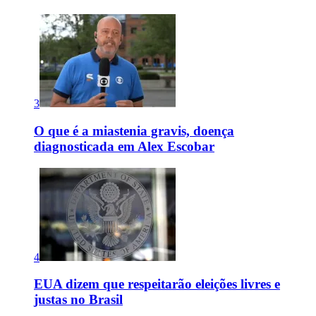
3
O que é a miastenia gravis, doença
diagnosticada em Alex Escobar
4
EUA dizem que respeitarão eleições livres e
justas no Brasil