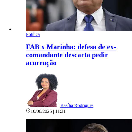
Política
FAB x Marinha: defesa de ex-
comandante descarta pedir
acareação
Basília Rodrigues
10/06/2025 | 11:31