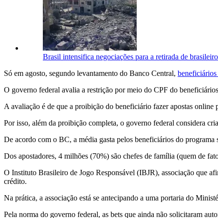
Brasil intensifica negociações para a retirada de brasilei
Só em agosto, segundo levantamento do Banco Central,
b
eneficiário
O governo federal avalia a restrição por meio do CPF do beneficiários
A avaliação é de que a proibição do beneficiário fazer apostas online
Por isso, além da proibição completa, o governo federal considera cri
De acordo com o BC, a média gasta pelos beneficiários do programa s
Dos apostadores, 4 milhões (70%) são chefes de família (quem de fato
O Instituto Brasileiro de Jogo Responsável (IBJR), associação que af
crédito.
Na prática, a associação está se antecipando a uma portaria do Ministé
Pela norma do governo federal, as bets que ainda não solicitaram auto