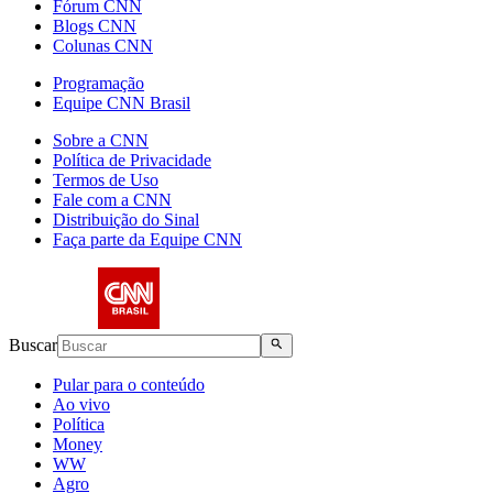
Fórum CNN
Blogs CNN
Colunas CNN
Programação
Equipe CNN Brasil
Sobre a CNN
Política de Privacidade
Termos de Uso
Fale com a CNN
Distribuição do Sinal
Faça parte da Equipe CNN
Buscar
Pular para o conteúdo
Ao vivo
Política
Money
WW
Agro