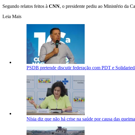
Segundo relatos feitos à
CNN
, o presidente pediu ao Ministério da C
Leia Mais
PSDB pretende discutir federação com PDT e Solidaried
Nísia diz que não há crise na saúde por causa das queim