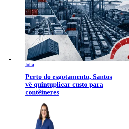
Infra
Perto do esgotamento, Santos
vê quintuplicar custo para
contêineres