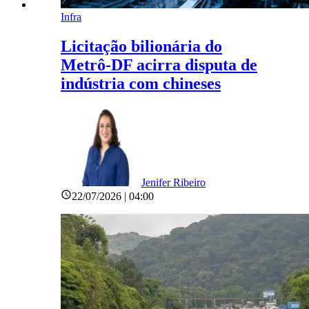
Infra
Licitação bilionária do
Metrô-DF acirra disputa de
indústria com chineses
Jenifer Ribeiro
22/07/2026 | 04:00