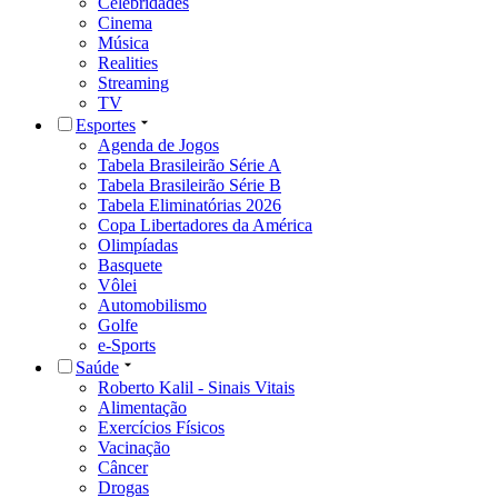
Celebridades
Cinema
Música
Realities
Streaming
TV
Esportes
Agenda de Jogos
Tabela Brasileirão Série A
Tabela Brasileirão Série B
Tabela Eliminatórias 2026
Copa Libertadores da América
Olimpíadas
Basquete
Vôlei
Automobilismo
Golfe
e-Sports
Saúde
Roberto Kalil - Sinais Vitais
Alimentação
Exercícios Físicos
Vacinação
Câncer
Drogas