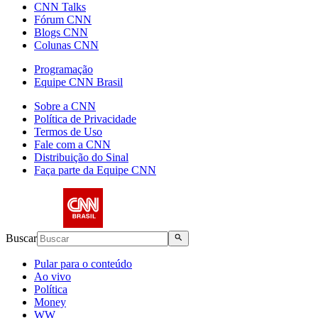
CNN Talks
Fórum CNN
Blogs CNN
Colunas CNN
Programação
Equipe CNN Brasil
Sobre a CNN
Política de Privacidade
Termos de Uso
Fale com a CNN
Distribuição do Sinal
Faça parte da Equipe CNN
Buscar
Pular para o conteúdo
Ao vivo
Política
Money
WW