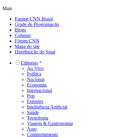
Saúde
Tecnologia
Viagem & Gastronomia
Auto
Comportamento
Style
Política
Índice CNN
Governo Lula
Câmara dos Deputados
Senado Federal
Supremo Tribunal Federal
Políticas Públicas
Nacional
Educação
Segurança
Clima
Meio Ambiente
Auxílio Brasil
São Paulo
Rio de Janeiro
Minas Gerais
Brasília
Economia