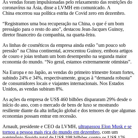
As vendas foram impulsionadas pelo relaxamento das restrições do
coronavírus na Ásia, disse a LVMH em comunicado. A
China encerrou sua política estrita de Covid zero em dezembro.
“Registramos uma boa recuperação na China, o que é um bom
presságio para o resto do ano”, destacou Jean-Jacques Guinoy,
diretor financeiro da companhia, na quarta-feira.
As linhas de cosméticos da empresa ainda estão "um pouco sob
pressão" na China continental, acrescentou Guinoy, embora artigos
de couro e joias tenham um bom desempenho na segunda maior
economia do mundo. “No geral, estamos extremamente otimistas”.
Na Europa e no Japão, as vendas do primeiro trimestre foram fortes,
subindo 24% e 34%, respectivamente, graças à “demanda robusta”
de consumidores locais e viajantes internacionais. Nos Estados
Unidos, as vendas subiram 8%.
As ações da empresa de US$ 460 bilhões dispararam 29% desde o
início do ano, com o mercado de bens de luxo se mostrando
resiliente diante da alta inflação global e dos temores de que algumas
economias possam entrar em recessão.
Arnault, presidente e CEO da LVMH,
ultrapassou Elon Musk e se
tornou a pessoa mais rica do mundo em dezembro
, com um
patrimônio líquido total de US$ 198 bilhões contra os US$ 176