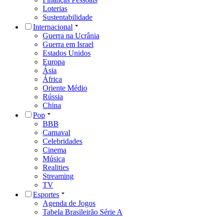
Streaming
TV
Esportes
Agenda de Jogos
Tabela Brasileirão Série A
Tabela Brasileirão Série B
Tabela Eliminatórias 2026
Copa Libertadores da América
Olimpíadas
Basquete
Vôlei
Automobilismo
Golfe
e-Sports
Saúde
Roberto Kalil - Sinais Vitais
Alimentação
Exercícios Físicos
Vacinação
Câncer
Drogas
Obesidade
Tecnologia
Nasa
Ciência