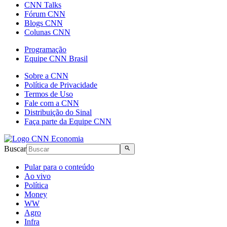
CNN Talks
Fórum CNN
Blogs CNN
Colunas CNN
Programação
Equipe CNN Brasil
Sobre a CNN
Política de Privacidade
Termos de Uso
Fale com a CNN
Distribuição do Sinal
Faça parte da Equipe CNN
Buscar
Pular para o conteúdo
Ao vivo
Política
Money
WW
Agro
Infra