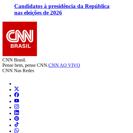
Mais
Equipe CNN Brasil
Grade de Programação
Blogs
Colunas
Fórum CNN
Mapa do site
Distribuição do Sinal
Editorias
Ao Vivo
Política
Nacional
Economia
Internacional
Pop
Esportes
Inteligência Artificial