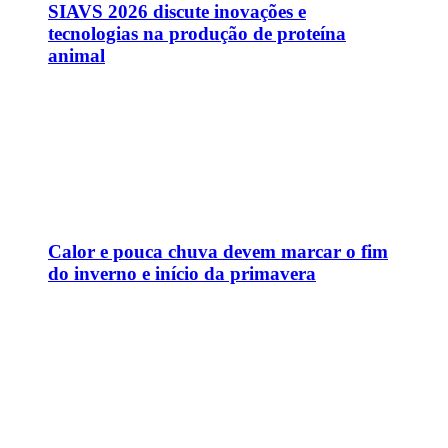
Calor e pouca chuva devem marcar o fim
do inverno e início da primavera
Candidatos à presidência da República
nas eleições de 2026
CNN Brasil.
Pense bem, pense CNN.
CNN AO VIVO
CNN Nas Redes