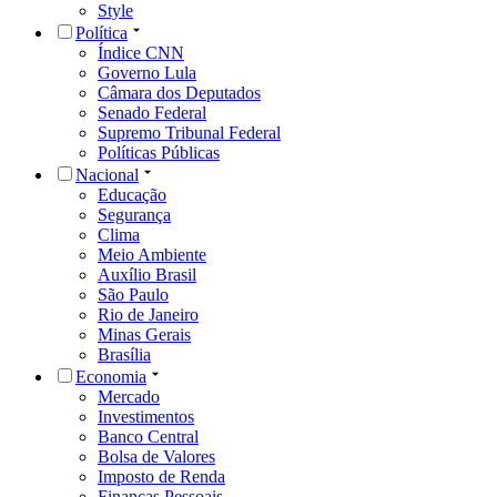
Mercado
Investimentos
Banco Central
Bolsa de Valores
Imposto de Renda
Finanças Pessoais
Loterias
Sustentabilidade
Internacional
Guerra na Ucrânia
Guerra em Israel
Estados Unidos
Europa
Ásia
África
Oriente Médio
Rússia
China
Pop
BBB
Carnaval
Celebridades
Cinema
Música
Realities