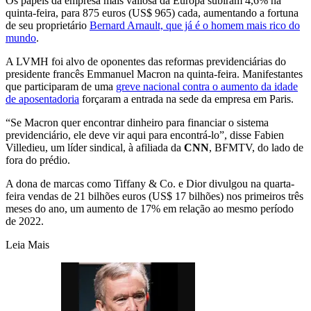
Os papeis da empresa mais valiosa da Europa subiram 4,6% na
quinta-feira, para 875 euros (US$ 965) cada, aumentando a fortuna
de seu proprietário
Bernard Arnault, que já é o homem mais rico do
mundo
.
A LVMH foi alvo de oponentes das reformas previdenciárias do
presidente francês Emmanuel Macron na quinta-feira. Manifestantes
que participaram de uma
greve nacional contra o aumento da idade
de aposentadoria
forçaram a entrada na sede da empresa em Paris.
“Se Macron quer encontrar dinheiro para financiar o sistema
previdenciário, ele deve vir aqui para encontrá-lo”, disse Fabien
Villedieu, um líder sindical, à afiliada da
CNN
, BFMTV, do lado de
fora do prédio.
A dona de marcas como Tiffany & Co. e Dior divulgou na quarta-
feira vendas de 21 bilhões euros (US$ 17 bilhões) nos primeiros três
meses do ano, um aumento de 17% em relação ao mesmo período
de 2022.
Leia Mais