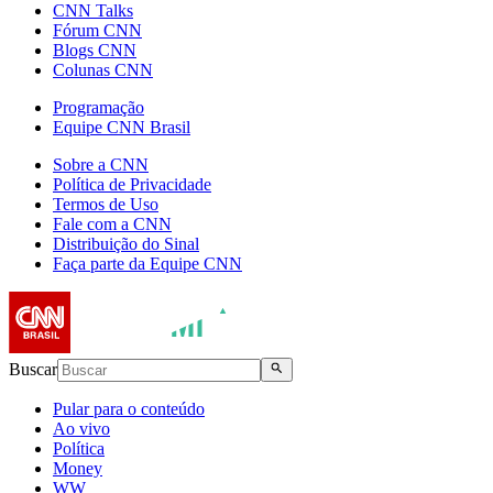
CNN Talks
Fórum CNN
Blogs CNN
Colunas CNN
Programação
Equipe CNN Brasil
Sobre a CNN
Política de Privacidade
Termos de Uso
Fale com a CNN
Distribuição do Sinal
Faça parte da Equipe CNN
Buscar
Pular para o conteúdo
Ao vivo
Política
Money
WW