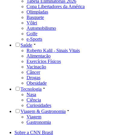
Tabela Eliminatórias 2026
Copa Libertadores da América
Olimpíadas
Basquete
Vôlei
Automobilismo
Golfe
e-Sports
Saúde
Roberto Kalil - Sinais Vitais
Alimentação
Exercícios Físicos
Vacinação
Câncer
Drogas
Obesidade
Tecnologia
Nasa
Ciência
Curiosidades
Viagem & Gastronomia
Viagem
Gastronomia
Sobre a CNN Brasil