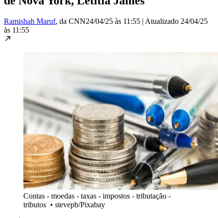
de Nova York, Letitia James
Ramishah Maruf
, da CNN
24/04/25 às 11:55
|
Atualizado
24/04/25
às 11:55
Contas - moedas - taxas - impostos - tributação -
tributos
•
stevepb/Pixabay