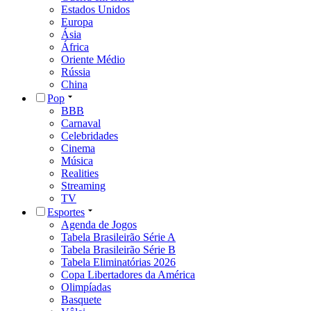
Estados Unidos
Europa
Ásia
África
Oriente Médio
Rússia
China
Pop
BBB
Carnaval
Celebridades
Cinema
Música
Realities
Streaming
TV
Esportes
Agenda de Jogos
Tabela Brasileirão Série A
Tabela Brasileirão Série B
Tabela Eliminatórias 2026
Copa Libertadores da América
Olimpíadas
Basquete