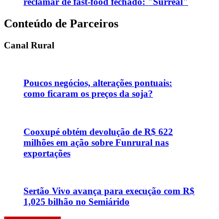
reclamar de fast-food fechado: "Surreal"
Conteúdo de Parceiros
Canal Rural
Poucos negócios, alterações pontuais:
como ficaram os preços da soja?
Cooxupé obtém devolução de R$ 622
milhões em ação sobre Funrural nas
exportações
Sertão Vivo avança para execução com R$
1,025 bilhão no Semiárido