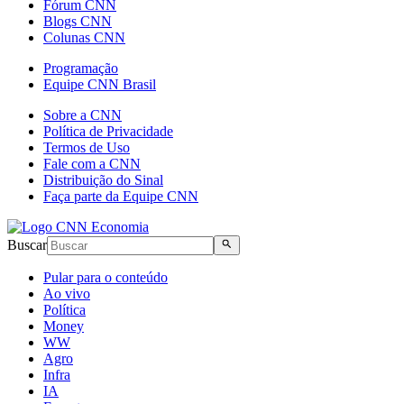
Fórum CNN
Blogs CNN
Colunas CNN
Programação
Equipe CNN Brasil
Sobre a CNN
Política de Privacidade
Termos de Uso
Fale com a CNN
Distribuição do Sinal
Faça parte da Equipe CNN
Buscar
Pular para o conteúdo
Ao vivo
Política
Money
WW
Agro
Infra
IA