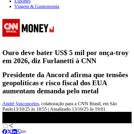
Esportes
Viagem & Gastronomia
Ouro deve bater US$ 5 mil por onça-troy
em 2026, diz Furlanetti à CNN
Presidente da Ancord afirma que tensões
geopolíticas e risco fiscal dos EUA
aumentam demanda pelo metal
André Vasconcelos
, colaboração para a CNN Brasil
, em São
Paulo
13/10/25 às 18:55
|
Atualizado
13/10/25 às 19:01
Ouro deve bater US$ 5 mil por onça-troy em 2026, diz Furlanetti à
CNN | FECHAMENTO DE MERCADO