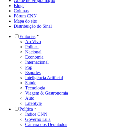
Grade de Programação
Blogs
Colunas
Fórum CNN
Mapa do site
Distribuição do Sinal
Editorias
Ao Vivo
Política
Nacional
Economia
Internacional
Pop
Esportes
Inteligência Artificial
Saúde
Tecnologia
Viagem & Gastronomia
Auto
LifeStyle
Política
Índice CNN
Governo Lula
Câmara dos Deputados