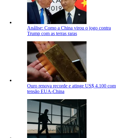
Análise: Como a China virou o jogo contra
Trump com as terras raras
Ouro renova recorde e atinge US$ 4.100 com
tensão EUA-China