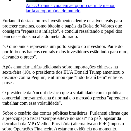
Anac: Comida cara em aeroporto permite menor
tarifa aeroportuária do mundo
Furlanetti destaca outros investimentos dentre os ativos reais para
proteger carteiras, como bitcoin e papéis da Bolsa de Valores que
consigam "repassar a inflação", e conclui ressaltando o papel dos
bancos centrais na alta do metal dourado.
"O ouro ainda representa um porto-seguro do investidor. Parte do
portfólio dos bancos centrais e dos investidores estão indo para ouro,
elevando o preço".
Após anunciar tarifas adicionais sobre importações chinesas na
sexta-feira (10), o presidente dos EUA Donald Trump amenizou o
discurso contra Pequim, e afirmou que "tudo ficará bem" entre os
países.
O presidente da Ancord destaca que a volatilidade com a política
comercial norte-americana é normal e o mercado precisa "aprender a
trabalhar com essa volatilidade".
Sobre o cenário das contas públicas brasileiras, Furlanetti afirma que
a preocupação fiscal "sempre esteve no radar" no país, apesar da
derrubada da MP (Medida Provisória) alternativa ao IOF (Imposto
sobre Operações Financeiras) estar em evidência no momento.