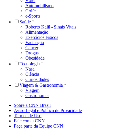
Vôlei
Automobilismo
Golfe
e-Sports
Saúde
Roberto Kalil - Sinais Vitais
Alimentação
Exercícios Físicos
Vacinação
Câncer
Drogas
Obesidade
Tecnologia
Nasa
Ciência
Curiosidades
Viagem & Gastronomia
Viagem
Gastronomia
Sobre a CNN Brasil
Aviso Legal e Política de Privacidade
Termos de Uso
Fale com a CNN
Faça parte da Equipe CNN