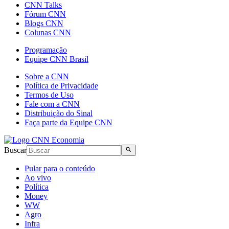
CNN Talks
Fórum CNN
Blogs CNN
Colunas CNN
Programação
Equipe CNN Brasil
Sobre a CNN
Política de Privacidade
Termos de Uso
Fale com a CNN
Distribuição do Sinal
Faça parte da Equipe CNN
Buscar
Pular para o conteúdo
Ao vivo
Política
Money
WW
Agro
Infra