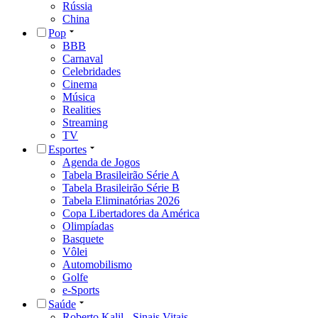
Rússia
China
Pop
BBB
Carnaval
Celebridades
Cinema
Música
Realities
Streaming
TV
Esportes
Agenda de Jogos
Tabela Brasileirão Série A
Tabela Brasileirão Série B
Tabela Eliminatórias 2026
Copa Libertadores da América
Olimpíadas
Basquete
Vôlei
Automobilismo
Golfe
e-Sports
Saúde
Roberto Kalil - Sinais Vitais