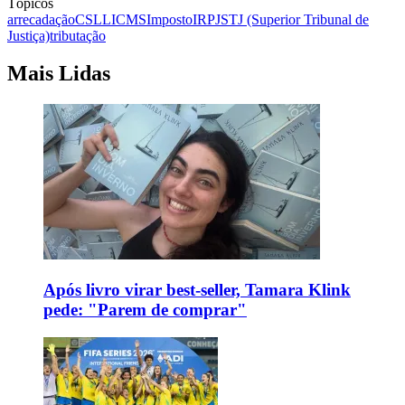
Tópicos
arrecadação
CSLL
ICMS
Imposto
IRPJ
STJ (Superior Tribunal de
Justiça)
tributação
Mais Lidas
Após livro virar best-seller, Tamara Klink
pede: "Parem de comprar"