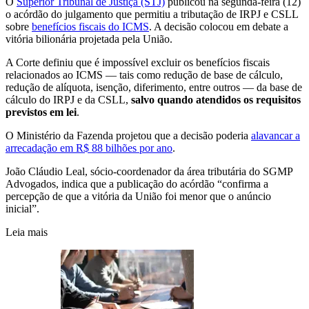
O
Superior Tribunal de Justiça (STJ)
publicou na segunda-feira (12)
o acórdão do julgamento que permitiu a tributação de IRPJ e CSLL
sobre
benefícios fiscais do ICMS
. A decisão colocou em debate a
vitória bilionária projetada pela União.
A Corte definiu que é impossível excluir os benefícios fiscais
relacionados ao ICMS — tais como redução de base de cálculo,
redução de alíquota, isenção, diferimento, entre outros — da base de
cálculo do IRPJ e da CSLL,
salvo quando atendidos os requisitos
previstos em lei
.
O Ministério da Fazenda projetou que a decisão poderia
alavancar a
arrecadação em R$ 88 bilhões por ano
.
João Cláudio Leal, sócio-coordenador da área tributária do SGMP
Advogados, indica que a publicação do acórdão “confirma a
percepção de que a vitória da União foi menor que o anúncio
inicial”.
Leia mais