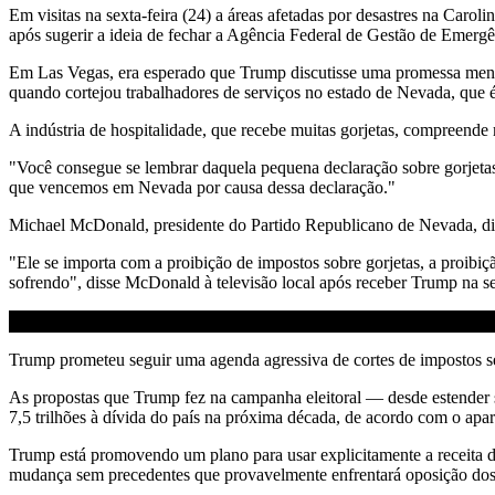
Em visitas na sexta-feira (24) a áreas afetadas por desastres na Carol
após sugerir a ideia de fechar a Agência Federal de Gestão de Emer
Em Las Vegas, era esperado que Trump discutisse uma promessa menos 
quando cortejou trabalhadores de serviços no estado de Nevada, que é
A indústria de hospitalidade, que recebe muitas gorjetas, compreend
"Você consegue se lembrar daquela pequena declaração sobre gorjeta
que vencemos em Nevada por causa dessa declaração."
Michael McDonald, presidente do Partido Republicano de Nevada, disse
"Ele se importa com a proibição de impostos sobre gorjetas, a proibi
sofrendo", disse McDonald à televisão local após receber Trump na sex
Trump prometeu seguir uma agenda agressiva de cortes de impostos s
As propostas que Trump fez na campanha eleitoral — desde estender s
7,5 trilhões à dívida do país na próxima década, de acordo com o a
Trump está promovendo um plano para usar explicitamente a receita de
mudança sem precedentes que provavelmente enfrentará oposição dos r