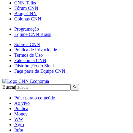
CNN Talks
Fórum CNN
Blogs CNN
Colunas CNN
Programação
Equipe CNN Brasil
Sobre a CNN
Política de Privacidade
Termos de Uso
Fale com a CNN
Distribuição do Sinal
Faça parte da Equipe CNN
Buscar
Pular para o conteúdo
Ao vivo
Política
Money
WW
Agro
Infra