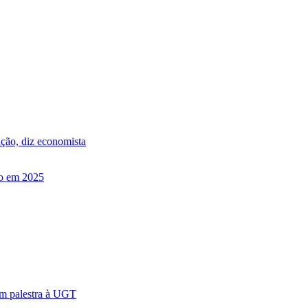
ação, diz economista
do em 2025
em palestra à UGT