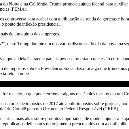
ina do Norte e na Califórnia, Trump prometeu ajuda federal para auxiliar 
gências (FEMA).
controversa para acabar com a tributação da renda de gorjetas e horas
 o ponto de inflexão presidencial.
e mais de um quinto dos empregos.
s?", disse Trump durante um dos vários discursos do dia da posse na 
 que a ideia é atraente para as pessoas no estado que estão enfrentand
ção de impostos sobre a Previdência Social. Isso foi algo que trouxemo
ta-feira à noite.
e for reeleito, o que pode enfrentar alguns obstáculos mesmo em um C
eus cortes de impostos de 2017 até abolir impostos sobre gorjetas, ho
partidário Comitê para um Orçamento Federal Responsável (CRFB).
 tarifas mais altas sobre produtos importados, de modo a ajudar a paga
epublicanos defensores do orçamento preocupados com a confiabilidade 