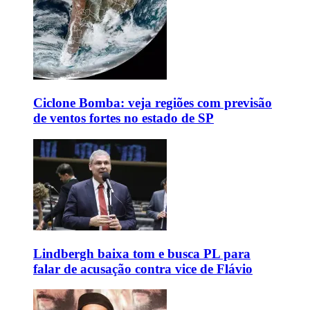
Ciclone Bomba: veja regiões com previsão
de ventos fortes no estado de SP
Lindbergh baixa tom e busca PL para
falar de acusação contra vice de Flávio