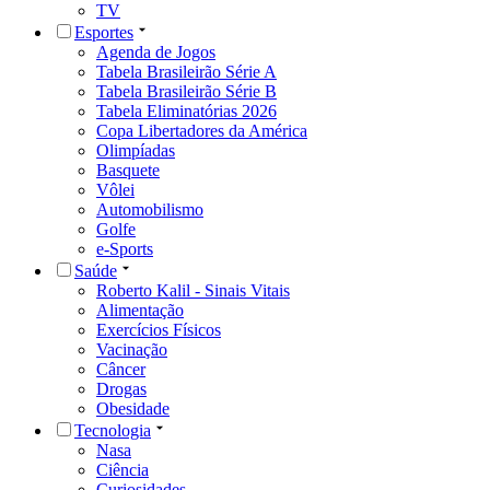
TV
Esportes
Agenda de Jogos
Tabela Brasileirão Série A
Tabela Brasileirão Série B
Tabela Eliminatórias 2026
Copa Libertadores da América
Olimpíadas
Basquete
Vôlei
Automobilismo
Golfe
e-Sports
Saúde
Roberto Kalil - Sinais Vitais
Alimentação
Exercícios Físicos
Vacinação
Câncer
Drogas
Obesidade
Tecnologia
Nasa
Ciência
Curiosidades