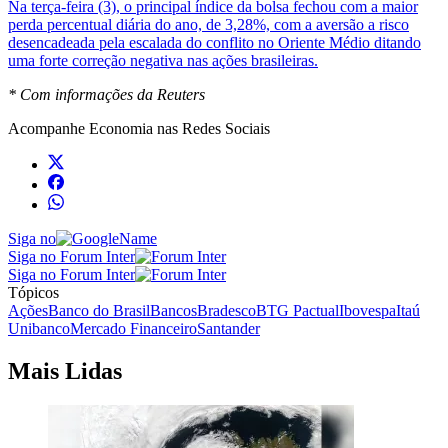
Na terça-feira (3), o principal índice da bolsa fechou com a maior
perda percentual diária do ano, de 3,28%, com a aversão a risco
desencadeada pela escalada do conflito no Oriente Médio ditando
uma forte correção negativa nas ações brasileiras.
* Com informações da Reuters
Acompanhe
Economia
nas Redes Sociais
Siga no
Siga no Forum Inter
Siga no Forum Inter
Tópicos
Ações
Banco do Brasil
Bancos
Bradesco
BTG Pactual
Ibovespa
Itaú
Unibanco
Mercado Financeiro
Santander
Mais Lidas