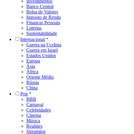
Investimentos
Banco Central
Bolsa de Valores
Imposto de Renda
Finanças Pessoais
Loterias
Sustentabilidade
Internacional
Guerra na Ucrânia
Guerra em Israel
Estados Unidos
Europa
Ásia
África
Oriente Médio
Rússia
China
Pop
BBB
Carnaval
Celebridades
Cinema
Música
Realities
Streaming