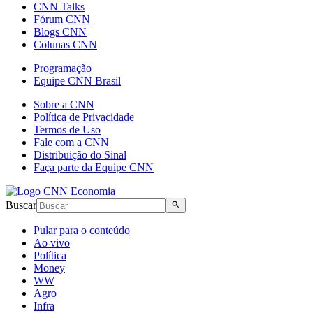
CNN Talks
Fórum CNN
Blogs CNN
Colunas CNN
Programação
Equipe CNN Brasil
Sobre a CNN
Política de Privacidade
Termos de Uso
Fale com a CNN
Distribuição do Sinal
Faça parte da Equipe CNN
Buscar
Pular para o conteúdo
Ao vivo
Política
Money
WW
Agro
Infra