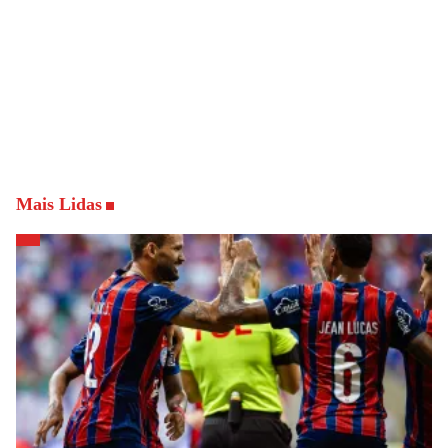
Mais Lidas