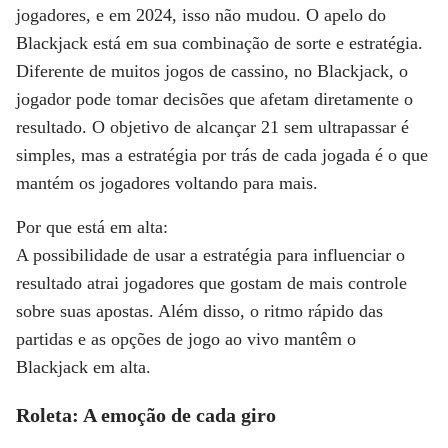
jogadores, e em 2024, isso não mudou. O apelo do
Blackjack está em sua combinação de sorte e estratégia.
Diferente de muitos jogos de cassino, no Blackjack, o
jogador pode tomar decisões que afetam diretamente o
resultado. O objetivo de alcançar 21 sem ultrapassar é
simples, mas a estratégia por trás de cada jogada é o que
mantém os jogadores voltando para mais.
Por que está em alta:
A possibilidade de usar a estratégia para influenciar o
resultado atrai jogadores que gostam de mais controle
sobre suas apostas. Além disso, o ritmo rápido das
partidas e as opções de jogo ao vivo mantêm o
Blackjack em alta.
Roleta: A emoção de cada giro