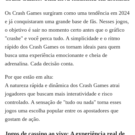
Os Crash Games surgiram como uma tendência em 2024
e já conquistaram uma grande base de fãs. Nesses jogos,
o objetivo é sair no momento certo antes que o gráfico
"crashe" e você perca tudo. A simplicidade e o ritmo
rápido dos Crash Games os tornam ideais para quem
busca uma experiência emocionante e cheia de
adrenalina. Cada decisão conta.
Por que estão em alta:
A natureza rápida e dinâmica dos Crash Games atrai
jogadores que buscam mais interatividade e risco
controlado. A sensação de "tudo ou nada" torna esses
jogos uma escolha popular entre os apostadores que
gostam de ação.
Jogos de cassino ao vivo: A experiência real de