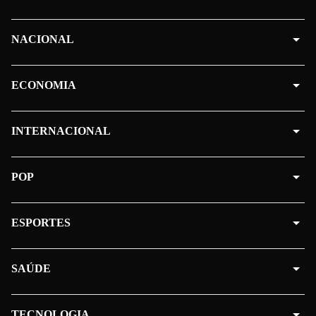
NACIONAL
ECONOMIA
INTERNACIONAL
POP
ESPORTES
SAÚDE
TECNOLOGIA