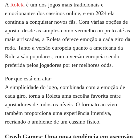
A
Roleta
é um dos jogos mais tradicionais e
emocionantes dos cassinos online, e em 2024 ela
continua a conquistar novos fãs. Com várias opções de
aposta, desde as simples como vermelho ou preto até as
mais arriscadas, a Roleta oferece emoção a cada giro da
roda. Tanto a versão europeia quanto a americana da
Roleta são populares, com a versão europeia sendo
preferida pelos jogadores por ter melhores odds.
Por que está em alta:
A simplicidade do jogo, combinada com a emoção de
cada giro, torna a Roleta uma escolha favorita entre
apostadores de todos os níveis. O formato ao vivo
também proporciona uma experiência imersiva,
recriando o ambiente de um cassino físico.
Crash Games: Uma nova tendência em ascensão