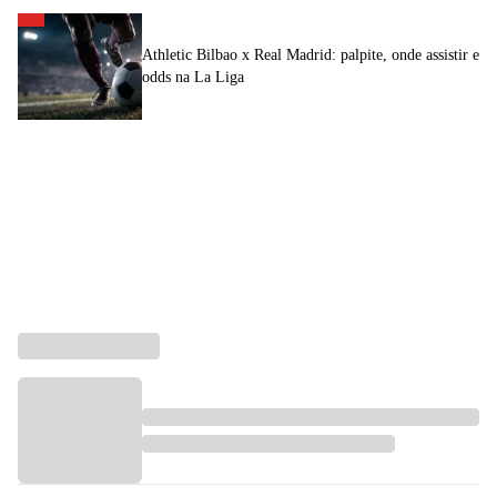
Athletic Bilbao x Real Madrid: palpite, onde assistir e
odds na La Liga