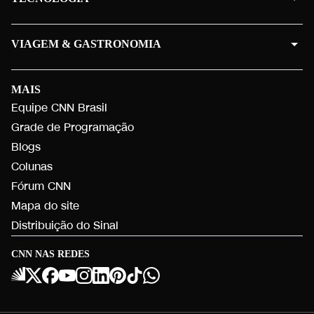
VIAGEM & GASTRONOMIA
MAIS
Equipe CNN Brasil
Grade de Programação
Blogs
Colunas
Fórum CNN
Mapa do site
Distribuição do Sinal
CNN NAS REDES