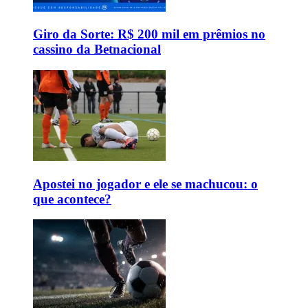
Giro da Sorte: R$ 200 mil em prêmios no
cassino da Betnacional
Apostei no jogador e ele se machucou: o
que acontece?