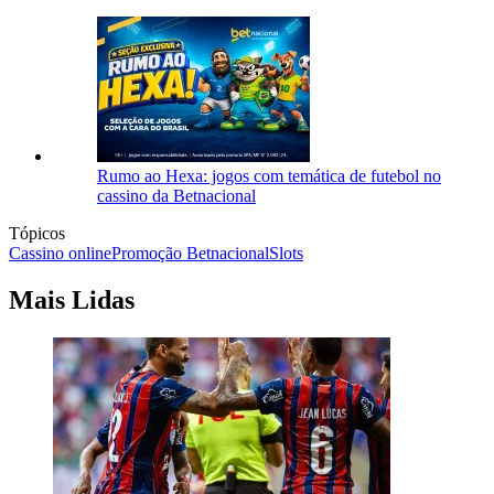
Rumo ao Hexa: jogos com temática de futebol no
cassino da Betnacional
Tópicos
Cassino online
Promoção Betnacional
Slots
Mais Lidas