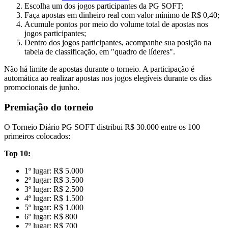
Escolha um dos jogos participantes da PG SOFT;
Faça apostas em dinheiro real com valor mínimo de R$ 0,40;
Acumule pontos por meio do volume total de apostas nos
jogos participantes;
Dentro dos jogos participantes, acompanhe sua posição na
tabela de classificação, em "quadro de líderes".
Não há limite de apostas durante o torneio. A participação é
automática ao realizar apostas nos jogos elegíveis durante os dias
promocionais de junho.
Premiação do torneio
O Torneio Diário PG SOFT distribui R$ 30.000 entre os 100
primeiros colocados:
Top 10:
1º lugar: R$ 5.000
2º lugar: R$ 3.500
3º lugar: R$ 2.500
4º lugar: R$ 1.500
5º lugar: R$ 1.000
6º lugar: R$ 800
7º lugar: R$ 700