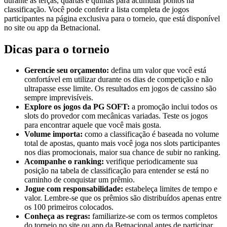
durante as terças, quartas e quintas para acumular pontos na
classificação. Você pode conferir a lista completa de jogos
participantes na página exclusiva para o torneio, que está disponível
no site ou app da Betnacional.
Dicas para o torneio
Gerencie seu orçamento:
defina um valor que você está
confortável em utilizar durante os dias de competição e não
ultrapasse esse limite. Os resultados em jogos de cassino são
sempre imprevisíveis.
Explore os jogos da PG SOFT:
a promoção inclui todos os
slots do provedor com mecânicas variadas. Teste os jogos
para encontrar aquele que você mais gosta.
Volume importa:
como a classificação é baseada no volume
total de apostas, quanto mais você joga nos slots participantes
nos dias promocionais, maior sua chance de subir no ranking.
Acompanhe o ranking:
verifique periodicamente sua
posição na tabela de classificação para entender se está no
caminho de conquistar um prêmio.
Jogue com responsabilidade:
estabeleça limites de tempo e
valor. Lembre-se que os prêmios são distribuídos apenas entre
os 100 primeiros colocados.
Conheça as regras:
familiarize-se com os termos completos
do torneio no site ou app da Betnacional antes de participar.