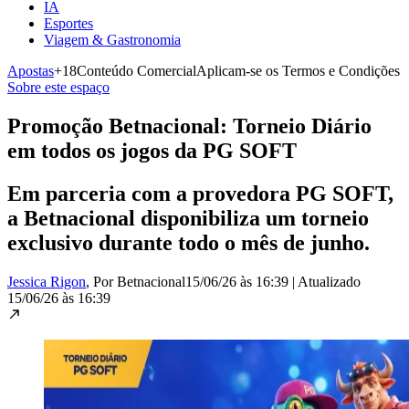
IA
Esportes
Viagem & Gastronomia
Apostas
+18
Conteúdo Comercial
Aplicam-se os Termos e Condições
Sobre este espaço
Promoção Betnacional: Torneio Diário
em todos os jogos da PG SOFT
Em parceria com a provedora PG SOFT,
a Betnacional disponibiliza um torneio
exclusivo durante todo o mês de junho.
Jessica Rigon
, Por Betnacional
15/06/26 às 16:39
|
Atualizado
15/06/26 às 16:39