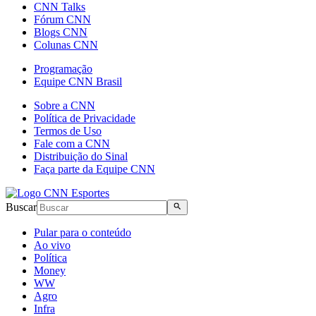
CNN Talks
Fórum CNN
Blogs CNN
Colunas CNN
Programação
Equipe CNN Brasil
Sobre a CNN
Política de Privacidade
Termos de Uso
Fale com a CNN
Distribuição do Sinal
Faça parte da Equipe CNN
Buscar
Pular para o conteúdo
Ao vivo
Política
Money
WW
Agro
Infra