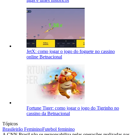
ligas e times históricos
JetX: como jogar o jogo do foguete no cassino
online Betnacional
Fortune Tiger: como jogar o jogo do Tigrinho no
cassino da Betnacional
Tópicos
Brasileirão Feminino
Futebol feminino
A CNN Brasil não se responsabiliza pelas operações realizadas nas