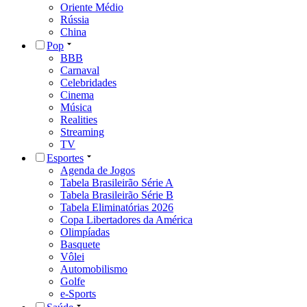
Oriente Médio
Rússia
China
Pop
BBB
Carnaval
Celebridades
Cinema
Música
Realities
Streaming
TV
Esportes
Agenda de Jogos
Tabela Brasileirão Série A
Tabela Brasileirão Série B
Tabela Eliminatórias 2026
Copa Libertadores da América
Olimpíadas
Basquete
Vôlei
Automobilismo
Golfe
e-Sports