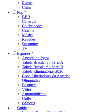
Rússia
China
Pop
BBB
Carnaval
Celebridades
Cinema
Música
Realities
Streaming
TV
Esportes
Agenda de Jogos
Tabela Brasileirão Série A
Tabela Brasileirão Série B
Tabela Eliminatórias 2026
Copa Libertadores da América
Olimpíadas
Basquete
Vôlei
Automobilismo
Golfe
e-Sports
Saúde