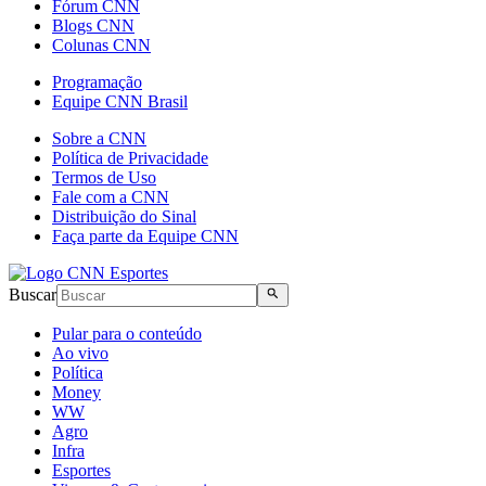
Fórum CNN
Blogs CNN
Colunas CNN
Programação
Equipe CNN Brasil
Sobre a CNN
Política de Privacidade
Termos de Uso
Fale com a CNN
Distribuição do Sinal
Faça parte da Equipe CNN
Buscar
Pular para o conteúdo
Ao vivo
Política
Money
WW
Agro
Infra
Esportes