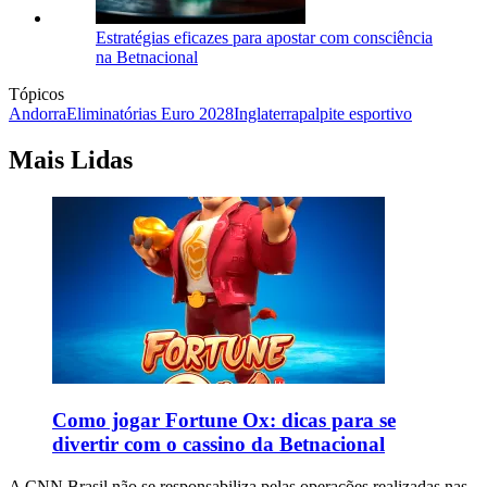
Estratégias eficazes para apostar com consciência
na Betnacional
Tópicos
Andorra
Eliminatórias Euro 2028
Inglaterra
palpite esportivo
Mais Lidas
Como jogar Fortune Ox: dicas para se
divertir com o cassino da Betnacional
A CNN Brasil não se responsabiliza pelas operações realizadas nas