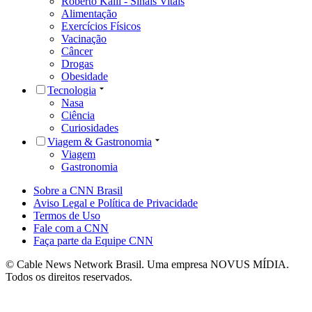
Roberto Kalil - Sinais Vitais
Alimentação
Exercícios Físicos
Vacinação
Câncer
Drogas
Obesidade
Tecnologia
Nasa
Ciência
Curiosidades
Viagem & Gastronomia
Viagem
Gastronomia
Sobre a CNN Brasil
Aviso Legal e Política de Privacidade
Termos de Uso
Fale com a CNN
Faça parte da Equipe CNN
© Cable News Network Brasil. Uma empresa NOVUS MÍDIA.
Todos os direitos reservados.