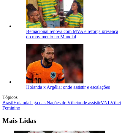
Betnacional renova com MVA e reforça presença
do movimento no Mundial
Holanda x Argélia: onde assistir e escalações
Tópicos
Brasil
Holanda
Liga das Nações de Vôlei
onde assistir
VNL
Vôlei
Feminino
Mais Lidas