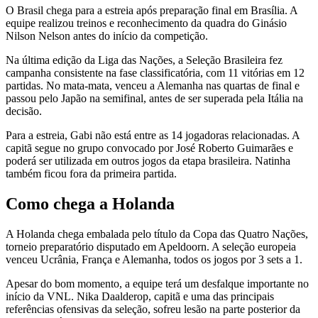
O Brasil chega para a estreia após preparação final em Brasília. A
equipe realizou treinos e reconhecimento da quadra do Ginásio
Nilson Nelson antes do início da competição.
Na última edição da Liga das Nações, a Seleção Brasileira fez
campanha consistente na fase classificatória, com 11 vitórias em 12
partidas. No mata-mata, venceu a Alemanha nas quartas de final e
passou pelo Japão na semifinal, antes de ser superada pela Itália na
decisão.
Para a estreia, Gabi não está entre as 14 jogadoras relacionadas. A
capitã segue no grupo convocado por José Roberto Guimarães e
poderá ser utilizada em outros jogos da etapa brasileira. Natinha
também ficou fora da primeira partida.
Como chega a Holanda
A Holanda chega embalada pelo título da Copa das Quatro Nações,
torneio preparatório disputado em Apeldoorn. A seleção europeia
venceu Ucrânia, França e Alemanha, todos os jogos por 3 sets a 1.
Apesar do bom momento, a equipe terá um desfalque importante no
início da VNL. Nika Daalderop, capitã e uma das principais
referências ofensivas da seleção, sofreu lesão na parte posterior da