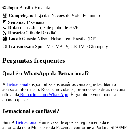
⚽
Jogo:
Brasil x Holanda
🏆
Competição:
Liga das Nações de Vôlei Feminino
🔢
Semana:
1ª semana
📅
Data:
quarta-feira, 3 de junho de 2026
⏰
Horário:
20h (de Brasília)
🏟️
Local:
Ginásio Nilson Nelson, em Brasília (DF)
📺
Transmissão:
SporTV 2, VBTV, GE TV e Globoplay
Perguntas frequentes
Qual é o WhatsApp da Betnacional?
A
Betnacional
disponibiliza aos usuários canais que facilitam o
acesso à informação. Receba novidades, promoções e dicas no canal
oficial da
Betnacional no WhatsApp
. É gratuito e você pode sair
quando quiser.
Betnacional é confiável?
Sim. A
Betnacional
é uma casa de apostas regulamentada e
autorizada pelo Ministério da Fazenda, conforme a Portaria SPA/MF