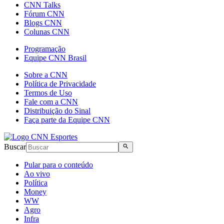
CNN Talks
Fórum CNN
Blogs CNN
Colunas CNN
Programação
Equipe CNN Brasil
Sobre a CNN
Política de Privacidade
Termos de Uso
Fale com a CNN
Distribuição do Sinal
Faça parte da Equipe CNN
Buscar
Pular para o conteúdo
Ao vivo
Política
Money
WW
Agro
Infra