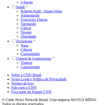
e-Sports
Saúde
Roberto Kalil - Sinais Vitais
Alimentação
Exercícios Físicos
Vacinação
Câncer
Drogas
Obesidade
Tecnologia
Nasa
Ciência
Curiosidades
Viagem & Gastronomia
Viagem
Gastronomia
Sobre a CNN Brasil
Aviso Legal e Política de Privacidade
Termos de Uso
Fale com a CNN
Faça parte da Equipe CNN
© Cable News Network Brasil. Uma empresa NOVUS MÍDIA.
Todos os direitos reservados.