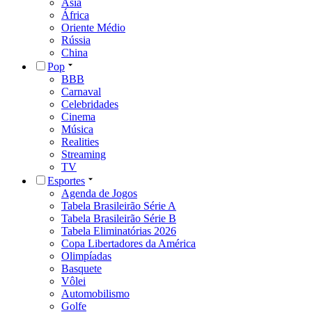
Ásia
África
Oriente Médio
Rússia
China
Pop
BBB
Carnaval
Celebridades
Cinema
Música
Realities
Streaming
TV
Esportes
Agenda de Jogos
Tabela Brasileirão Série A
Tabela Brasileirão Série B
Tabela Eliminatórias 2026
Copa Libertadores da América
Olimpíadas
Basquete
Vôlei
Automobilismo
Golfe