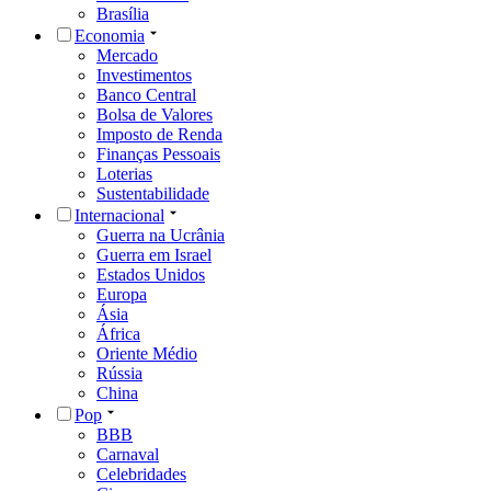
Brasília
Economia
Mercado
Investimentos
Banco Central
Bolsa de Valores
Imposto de Renda
Finanças Pessoais
Loterias
Sustentabilidade
Internacional
Guerra na Ucrânia
Guerra em Israel
Estados Unidos
Europa
Ásia
África
Oriente Médio
Rússia
China
Pop
BBB
Carnaval
Celebridades