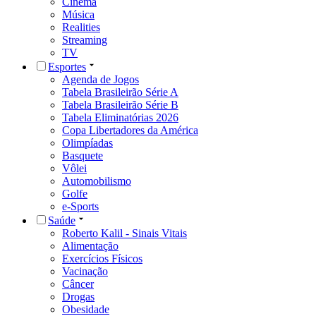
Cinema
Música
Realities
Streaming
TV
Esportes
Agenda de Jogos
Tabela Brasileirão Série A
Tabela Brasileirão Série B
Tabela Eliminatórias 2026
Copa Libertadores da América
Olimpíadas
Basquete
Vôlei
Automobilismo
Golfe
e-Sports
Saúde
Roberto Kalil - Sinais Vitais
Alimentação
Exercícios Físicos
Vacinação
Câncer
Drogas
Obesidade