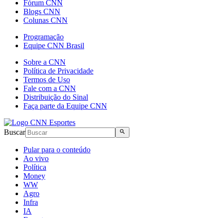
Fórum CNN
Blogs CNN
Colunas CNN
Programação
Equipe CNN Brasil
Sobre a CNN
Política de Privacidade
Termos de Uso
Fale com a CNN
Distribuição do Sinal
Faça parte da Equipe CNN
Buscar
Pular para o conteúdo
Ao vivo
Política
Money
WW
Agro
Infra
IA