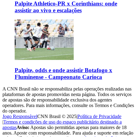
Palpite Athletico-PR x Corinthians: onde
assistir ao vivo e escalações
Palpite, odds e onde assistir Botafogo x
Fluminense - Campeonato Carioca
A CNN Brasil não se responsabiliza pelas operações realizadas nas
plataformas de apostas promovidas nesta página. Todos os serviços
de apostas são de responsabilidade exclusiva dos agentes
operadores. Para mais informações, consulte os Termos e Condições
do operador.
Jogo Responsável
CNN Brasil © 2025
|
Política de Privacidade
|
Termos e condições de uso do espaço publicitário destinado a
apostas
Aviso:
Apostas são permitidas apenas para maiores de 18
anos. Aposte com responsabilidade. Para ajuda e suporte em relação