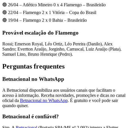
🟢 26/04 – Atlético Mineiro 0 x 4 Flamengo – Brasileirão
🟢 22/04 – Flamengo 2 x 1 Vitória – Copa do Brasil
🟢 19/04 – Flamengo 2 x 0 Bahia – Brasileirão
Provável escalação do Flamengo
Rossi; Emerson Royal, Léo Ortiz, Léo Pereira (Danilo), Alex
Sandro; Evertton Araújo, Jorginho, Carrascal, Luiz Araújo (Plata),
Samuel Lino, Bruno Henrique (Pedro).
Perguntas frequentes
Betnacional no WhatsApp
A Betnacional disponibiliza aos usuários canais que facilitam o
acesso à informação. Receba novidades, promoções e dicas no canal
oficial da
Betnacional no WhatsApp
. É gratuito e você pode sair
quando quiser.
Betnacional é confiável?
Sim. A
Betnacional
(Portaria SPA/MF nº 2.092) integra a Flutter