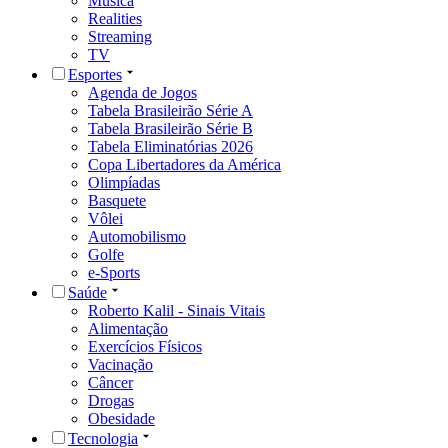
Música
Realities
Streaming
TV
Esportes
Agenda de Jogos
Tabela Brasileirão Série A
Tabela Brasileirão Série B
Tabela Eliminatórias 2026
Copa Libertadores da América
Olimpíadas
Basquete
Vôlei
Automobilismo
Golfe
e-Sports
Saúde
Roberto Kalil - Sinais Vitais
Alimentação
Exercícios Físicos
Vacinação
Câncer
Drogas
Obesidade
Tecnologia