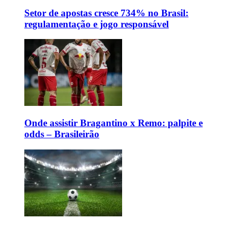
Setor de apostas cresce 734% no Brasil:
regulamentação e jogo responsável
Onde assistir Bragantino x Remo: palpite e
odds – Brasileirão