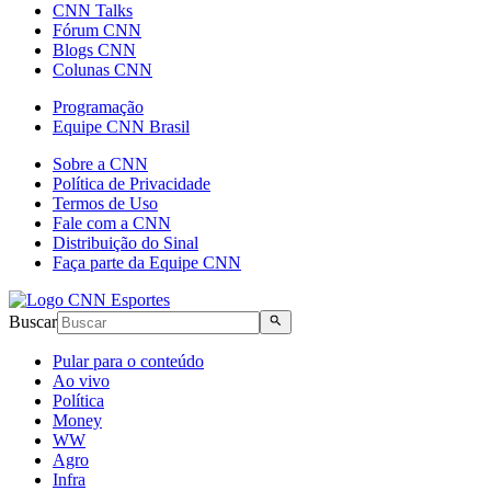
CNN Talks
Fórum CNN
Blogs CNN
Colunas CNN
Programação
Equipe CNN Brasil
Sobre a CNN
Política de Privacidade
Termos de Uso
Fale com a CNN
Distribuição do Sinal
Faça parte da Equipe CNN
Buscar
Pular para o conteúdo
Ao vivo
Política
Money
WW
Agro
Infra