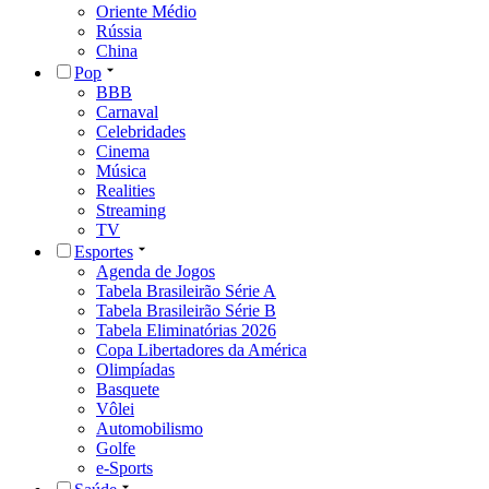
Oriente Médio
Rússia
China
Pop
BBB
Carnaval
Celebridades
Cinema
Música
Realities
Streaming
TV
Esportes
Agenda de Jogos
Tabela Brasileirão Série A
Tabela Brasileirão Série B
Tabela Eliminatórias 2026
Copa Libertadores da América
Olimpíadas
Basquete
Vôlei
Automobilismo
Golfe
e-Sports