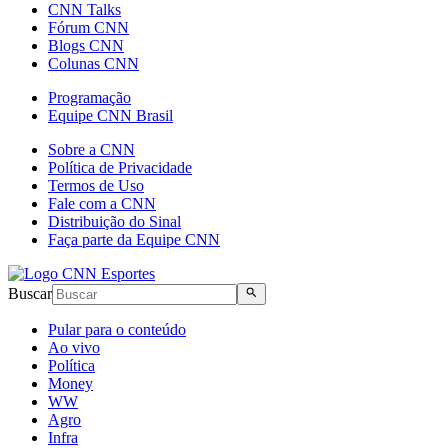
CNN Talks
Fórum CNN
Blogs CNN
Colunas CNN
Programação
Equipe CNN Brasil
Sobre a CNN
Política de Privacidade
Termos de Uso
Fale com a CNN
Distribuição do Sinal
Faça parte da Equipe CNN
Buscar
Pular para o conteúdo
Ao vivo
Política
Money
WW
Agro
Infra