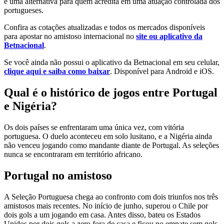
é uma alternativa para quem acredita em uma atuação controlada dos
portugueses.
Confira as cotações atualizadas e todos os mercados disponíveis
para apostar no amistoso internacional no
site ou aplicativo da
Betnacional
.
Se você ainda não possui o aplicativo da Betnacional em seu celular,
clique aqui e saiba como baixar
. Disponível para Android e iOS.
Qual é o histórico de jogos entre Portugal
e Nigéria?
Os dois países se enfrentaram uma única vez, com vitória
portuguesa. O duelo aconteceu em solo lusitano, e a Nigéria ainda
não venceu jogando como mandante diante de Portugal. As seleções
nunca se encontraram em território africano.
Portugal no amistoso
A Seleção Portuguesa chega ao confronto com dois triunfos nos três
amistosos mais recentes. No início de junho, superou o Chile por
dois gols a um jogando em casa. Antes disso, bateu os Estados
Unidos por dois gols a zero fora de casa e ficou no empate sem gols