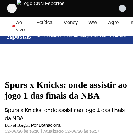
Pular para o conteúdo
Ao
Política
Money
WW
Agro
I
vivo
Apostas
+18
Conteúdo Comercial
Aplicam-se os Termos e 
Spurs x Knicks: onde assistir ao
jogo 1 das finais da NBA
Spurs x Knicks: onde assistir ao jogo 1 das finais
da NBA
, Por Betnacional
Deivid Borges
02/06/26 às 16:10
|
Atualizado
02/06/26 às 16:17