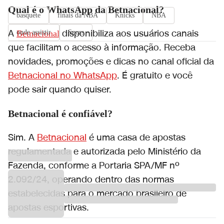
Qual é o WhatsApp da Betnacional?
basquete
finais da NBA
Knicks
NBA
A
disponibiliza aos usuários canais
Betnacional
onde assistir
Spurs
que facilitam o acesso à informação. Receba
novidades, promoções e dicas no canal oficial da
Betnacional no WhatsApp
. É gratuito e você
pode sair quando quiser.
Betnacional é confiável?
Sim. A
Betnacional
é uma casa de apostas
regulamentada e autorizada pelo Ministério da
Fazenda, conforme a Portaria SPA/MF nº
2.092/24, operando dentro das normas
estabelecidas para o mercado brasileiro de
apostas esportivas.