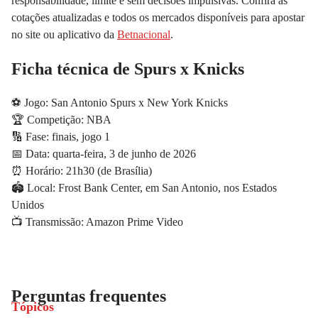
responsabilidade, limite e sem decisões impulsivas. Confira as
cotações atualizadas e todos os mercados disponíveis para apostar
no site ou aplicativo da
Betnacional
.
Ficha técnica de Spurs x Knicks
⚽
Jogo:
San Antonio Spurs x New York Knicks
🏆
Competição:
NBA
🔢
Fase:
finais, jogo 1
📅
Data:
quarta-feira, 3 de junho de 2026
⏰
Horário:
21h30 (de Brasília)
🏟️
Local:
Frost Bank Center, em San Antonio, nos Estados
Unidos
📺
Transmissão:
Amazon Prime Video
Perguntas frequentes
Tópicos