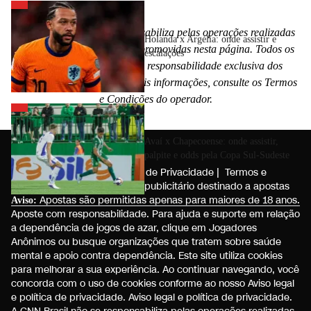
A CNN Brasil não se responsabiliza pelas operações realizadas
Holanda x Argélia: onde assistir e
nas plataformas de apostas promovidas nesta página. Todos os
escalações
serviços de apostas são de responsabilidade exclusiva dos
agentes operadores. Para mais informações, consulte os Termos
e Condições do operador.
Avaí x Chapecoense: onde assistir,
palpite e odds pela Copa Sul-Sudeste
Jogo Responsável
CNN Brasil © 2025
|
Política de Privacidade
|
Termos e
condições de uso do espaço publicitário destinado a apostas
Apostas são permitidas apenas para maiores de 18 anos.
Aviso:
Aposte com responsabilidade. Para ajuda e suporte em relação
a dependência de jogos de azar, clique em
Jogadores
Anônimos
ou busque organizações que tratem sobre saúde
mental e apoio contra dependência. Este site utiliza cookies
para melhorar a sua experiência. Ao continuar navegando, você
concorda com o uso de cookies conforme ao nosso Aviso legal
e política de privacidade.
Aviso legal e política de privacidade
.