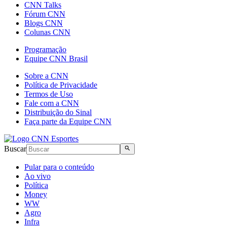
CNN Talks
Fórum CNN
Blogs CNN
Colunas CNN
Programação
Equipe CNN Brasil
Sobre a CNN
Política de Privacidade
Termos de Uso
Fale com a CNN
Distribuição do Sinal
Faça parte da Equipe CNN
Buscar
Pular para o conteúdo
Ao vivo
Política
Money
WW
Agro
Infra