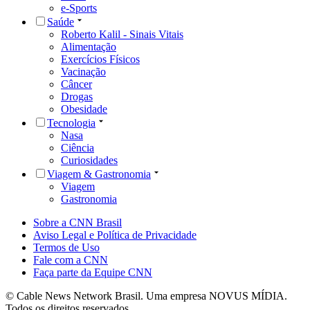
e-Sports
Saúde
Roberto Kalil - Sinais Vitais
Alimentação
Exercícios Físicos
Vacinação
Câncer
Drogas
Obesidade
Tecnologia
Nasa
Ciência
Curiosidades
Viagem & Gastronomia
Viagem
Gastronomia
Sobre a CNN Brasil
Aviso Legal e Política de Privacidade
Termos de Uso
Fale com a CNN
Faça parte da Equipe CNN
© Cable News Network Brasil. Uma empresa NOVUS MÍDIA.
Todos os direitos reservados.