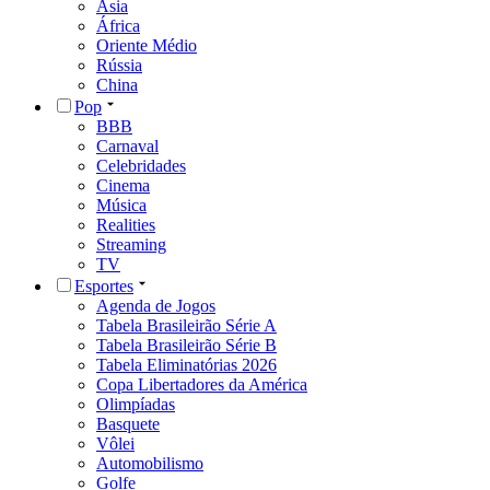
Ásia
África
Oriente Médio
Rússia
China
Pop
BBB
Carnaval
Celebridades
Cinema
Música
Realities
Streaming
TV
Esportes
Agenda de Jogos
Tabela Brasileirão Série A
Tabela Brasileirão Série B
Tabela Eliminatórias 2026
Copa Libertadores da América
Olimpíadas
Basquete
Vôlei
Automobilismo
Golfe