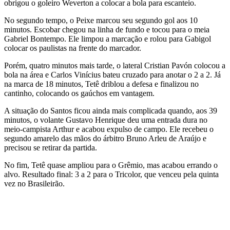
obrigou o goleiro Weverton a colocar a bola para escanteio.
No segundo tempo, o Peixe marcou seu segundo gol aos 10
minutos. Escobar chegou na linha de fundo e tocou para o meia
Gabriel Bontempo. Ele limpou a marcação e rolou para Gabigol
colocar os paulistas na frente do marcador.
Porém, quatro minutos mais tarde, o lateral Cristian Pavón colocou a
bola na área e Carlos Vinícius bateu cruzado para anotar o 2 a 2. Já
na marca de 18 minutos, Tetê driblou a defesa e finalizou no
cantinho, colocando os gaúchos em vantagem.
A situação do Santos ficou ainda mais complicada quando, aos 39
minutos, o volante Gustavo Henrique deu uma entrada dura no
meio-campista Arthur e acabou expulso de campo. Ele recebeu o
segundo amarelo das mãos do árbitro Bruno Arleu de Araújo e
precisou se retirar da partida.
No fim, Tetê quase ampliou para o Grêmio, mas acabou errando o
alvo. Resultado final: 3 a 2 para o Tricolor, que venceu pela quinta
vez no Brasileirão.