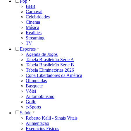
Pop
BBB
Carnaval
Celebridades
Cinema
Música
Realities
Streaming
TV
Esportes
Agenda de Jogos
Tabela Brasileirão Série A
Tabela Brasileirão Série B
Tabela Eliminatórias 2026
Copa Libertadores da América
Olimpíadas
Basquete
Vôlei
Automobilismo
Golfe
e-Sports
Saúde
Roberto Kalil - Sinais Vitais
Alimentação
Exercícios Físicos