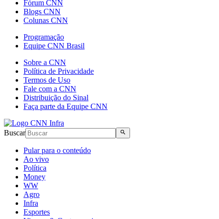
Fórum CNN
Blogs CNN
Colunas CNN
Programação
Equipe CNN Brasil
Sobre a CNN
Política de Privacidade
Termos de Uso
Fale com a CNN
Distribuição do Sinal
Faça parte da Equipe CNN
Buscar
Pular para o conteúdo
Ao vivo
Política
Money
WW
Agro
Infra
Esportes