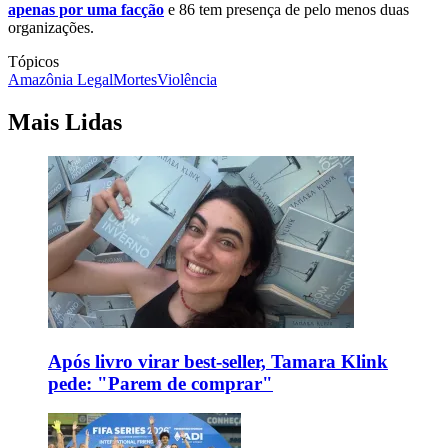
apenas por uma facção
e 86 tem presença de pelo menos duas
organizações.
Tópicos
Amazônia Legal
Mortes
Violência
Mais Lidas
Após livro virar best-seller, Tamara Klink
pede: "Parem de comprar"