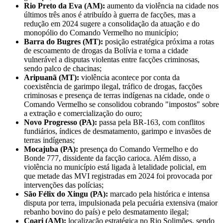
Rio Preto da Eva (AM):
aumento da violência na cidade nos
últimos três anos é atribuído à guerra de facções, mas a
redução em 2024 sugere a consolidação da atuação e do
monopólio do Comando Vermelho no município;
Barra do Bugres (MT):
posição estratégica próxima a rotas
de escoamento de drogas da Bolívia e torna a cidade
vulnerável a disputas violentas entre facções criminosas,
sendo palco de chacinas;
Aripuanã (MT):
violência acontece por conta da
coexistência de garimpo ilegal, tráfico de drogas, facções
criminosas e presença de terras indígenas na cidade, onde o
Comando Vermelho se consolidou cobrando "impostos" sobre
a extração e comercialização do ouro;
Novo Progresso (PA):
passa pela BR-163, com conflitos
fundiários, índices de desmatamento, garimpo e invasões de
terras indígenas;
Mocajuba (PA):
presença do Comando Vermelho e do
Bonde 777, dissidente da facção carioca. Além disso, a
violência no município está ligada à letalidade policial, em
que metade das MVI registradas em 2024 foi provocada por
intervenções das polícias;
São Félix do Xingu (PA):
marcado pela histórica e intensa
disputa por terra, impulsionada pela pecuária extensiva (maior
rebanho bovino do país) e pelo desmatamento ilegal;
Coari (AM):
localização estratégica no Rio Solimões, sendo