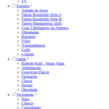
TV
Esportes
Agenda de Jogos
Tabela Brasileirão Série A
Tabela Brasileirão Série B
Tabela Eliminatórias 2026
Copa Libertadores da América
Olimpíadas
Basquete
Vôlei
Automobilismo
Golfe
e-Sports
Saúde
Roberto Kalil - Sinais Vitais
Alimentação
Exercícios Físicos
Vacinação
Câncer
Drogas
Obesidade
Tecnologia
Nasa
Ciência
Curiosidades