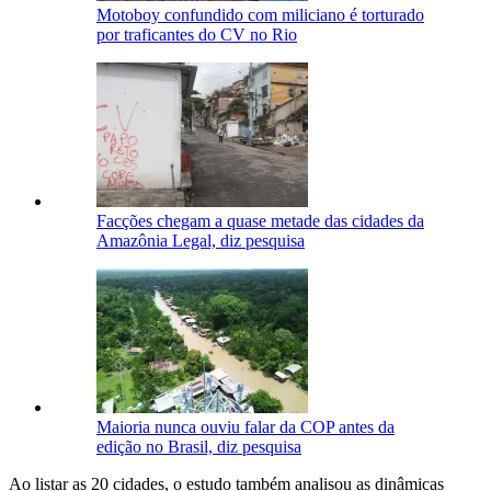
Motoboy confundido com miliciano é torturado
por traficantes do CV no Rio
Facções chegam a quase metade das cidades da
Amazônia Legal, diz pesquisa
Maioria nunca ouviu falar da COP antes da
edição no Brasil, diz pesquisa
Ao listar as 20 cidades, o estudo também analisou as dinâmicas