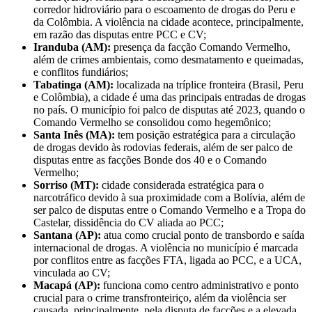
corredor hidroviário para o escoamento de drogas do Peru e
da Colômbia. A violência na cidade acontece, principalmente,
em razão das disputas entre PCC e CV;
Iranduba (AM):
presença da facção Comando Vermelho,
além de crimes ambientais, como desmatamento e queimadas,
e conflitos fundiários;
Tabatinga (AM):
localizada na tríplice fronteira (Brasil, Peru
e Colômbia), a cidade é uma das principais entradas de drogas
no país. O município foi palco de disputas até 2023, quando o
Comando Vermelho se consolidou como hegemônico;
Santa Inês (MA):
tem posição estratégica para a circulação
de drogas devido às rodovias federais, além de ser palco de
disputas entre as facções Bonde dos 40 e o Comando
Vermelho;
Sorriso (MT):
cidade considerada estratégica para o
narcotráfico devido à sua proximidade com a Bolívia, além de
ser palco de disputas entre o Comando Vermelho e a Tropa do
Castelar, dissidência do CV aliada ao PCC;
Santana (AP):
atua como crucial ponto de transbordo e saída
internacional de drogas. A violência no município é marcada
por conflitos entre as facções FTA, ligada ao PCC, e a UCA,
vinculada ao CV;
Macapá (AP):
funciona como centro administrativo e ponto
crucial para o crime transfronteiriço, além da violência ser
causada, principalmente, pela disputa de facções e a elevada