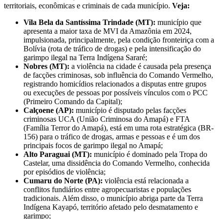
territoriais, econômicas e criminais de cada município.
Veja:
Vila Bela da Santíssima Trindade (MT):
município que
apresenta a maior taxa de MVI da Amazônia em 2024,
impulsionada, principalmente, pela condição fronteiriça com a
Bolívia (rota de tráfico de drogas) e pela intensificação do
garimpo ilegal na Terra Indígena Sararé;
Nobres (MT):
a violência na cidade é causada pela presença
de facções criminosas, sob influência do Comando Vermelho,
registrando homicídios relacionados a disputas entre grupos
ou execuções de pessoas por possíveis vínculos com o PCC
(Primeiro Comando da Capital);
Calçoene (AP):
município é disputado pelas facções
criminosas UCA (União Criminosa do Amapá) e FTA
(Família Terror do Amapá), está em uma rota estratégica (BR-
156) para o tráfico de drogas, armas e pessoas e é um dos
principais focos de garimpo ilegal no Amapá;
Alto Paraguai (MT):
município é dominado pela Tropa do
Castelar, uma dissidência do Comando Vermelho, conhecida
por episódios de violência;
Cumaru do Norte (PA):
violência está relacionada a
conflitos fundiários entre agropecuaristas e populações
tradicionais. Além disso, o município abriga parte da Terra
Indígena Kayapó, território afetado pelo desmatamento e
garimpo;