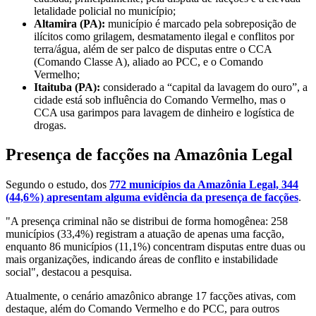
letalidade policial no município;
Altamira (PA):
município é marcado pela sobreposição de
ilícitos como grilagem, desmatamento ilegal e conflitos por
terra/água, além de ser palco de disputas entre o CCA
(Comando Classe A), aliado ao PCC, e o Comando
Vermelho;
Itaituba (PA):
considerado a “capital da lavagem do ouro”, a
cidade está sob influência do Comando Vermelho, mas o
CCA usa garimpos para lavagem de dinheiro e logística de
drogas.
Presença de facções na Amazônia Legal
Segundo o estudo, dos
772 municípios da Amazônia Legal, 344
(44,6%) apresentam alguma evidência da presença de facções
.
"A presença criminal não se distribui de forma homogênea: 258
municípios (33,4%) registram a atuação de apenas uma facção,
enquanto 86 municípios (11,1%) concentram disputas entre duas ou
mais organizações, indicando áreas de conflito e instabilidade
social", destacou a pesquisa.
Atualmente, o cenário amazônico abrange 17 facções ativas, com
destaque, além do Comando Vermelho e do PCC, para outros