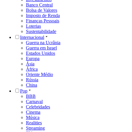
Banco Central
Bolsa de Valores
Imposto de Renda
Finanças Pessoais
Loterias
Sustentabilidade
Internacional
Guerra na Ucrânia
Guerra em Israel
Estados Unidos
Europa
Ásia
África
Oriente Médio
Rússia
China
Pop
BBB
Carnaval
Celebridades
Cinema
Música
Realities
Streaming