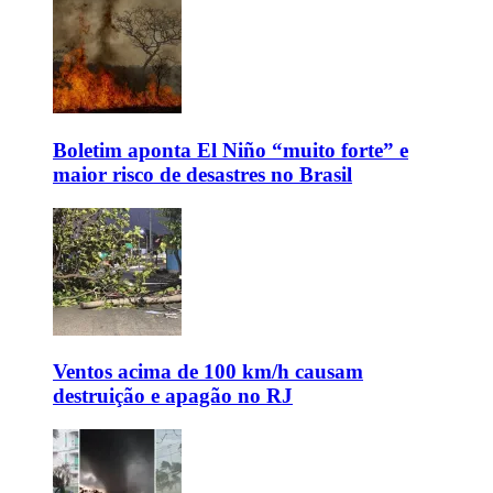
Boletim aponta El Niño “muito forte” e
maior risco de desastres no Brasil
Ventos acima de 100 km/h causam
destruição e apagão no RJ