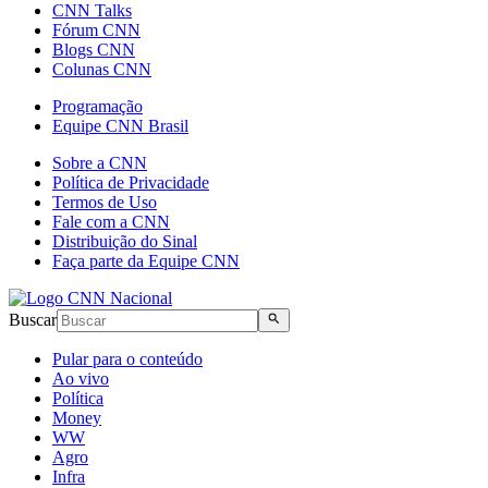
CNN Talks
Fórum CNN
Blogs CNN
Colunas CNN
Programação
Equipe CNN Brasil
Sobre a CNN
Política de Privacidade
Termos de Uso
Fale com a CNN
Distribuição do Sinal
Faça parte da Equipe CNN
Buscar
Pular para o conteúdo
Ao vivo
Política
Money
WW
Agro
Infra