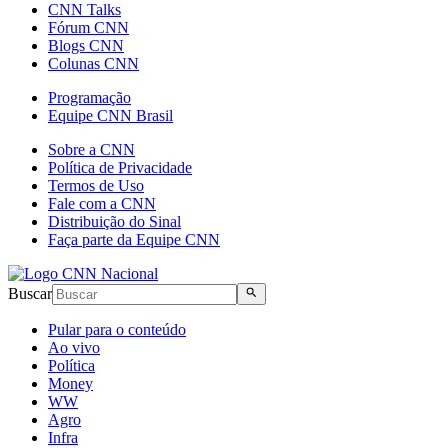
CNN Talks
Fórum CNN
Blogs CNN
Colunas CNN
Programação
Equipe CNN Brasil
Sobre a CNN
Política de Privacidade
Termos de Uso
Fale com a CNN
Distribuição do Sinal
Faça parte da Equipe CNN
Buscar
Pular para o conteúdo
Ao vivo
Política
Money
WW
Agro
Infra