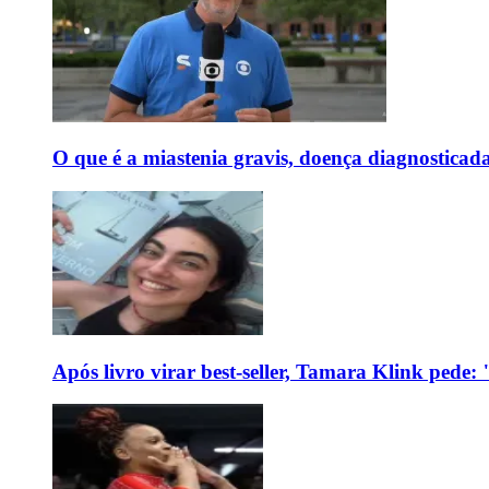
O que é a miastenia gravis, doença diagnostica
Após livro virar best-seller, Tamara Klink pede