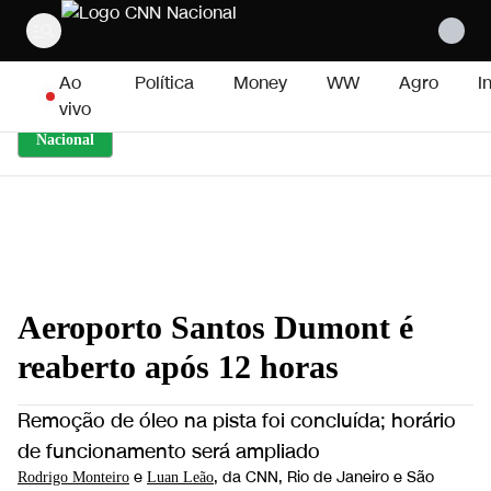
Pular para o conteúdo
Ao
Política
Money
WW
Agro
I
vivo
Nacional
Aeroporto Santos Dumont é
reaberto após 12 horas
Remoção de óleo na pista foi concluída; horário
de funcionamento será ampliado
e
, da CNN
, Rio de Janeiro e São
Rodrigo Monteiro
Luan Leão