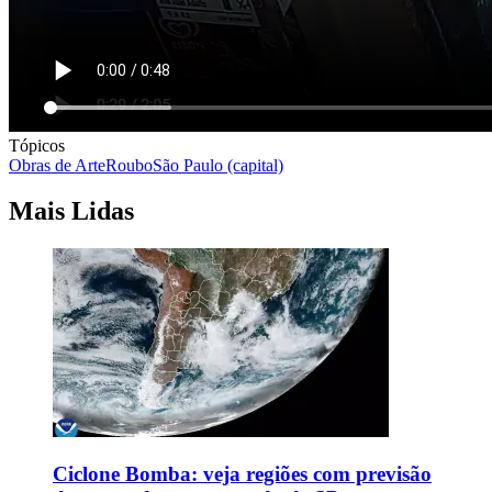
Tópicos
Obras de Arte
Roubo
São Paulo (capital)
Mais Lidas
Ciclone Bomba: veja regiões com previsão