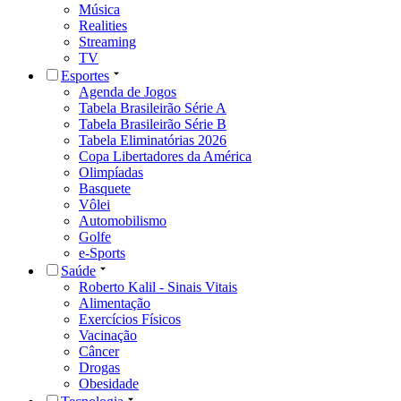
Música
Realities
Streaming
TV
Esportes
Agenda de Jogos
Tabela Brasileirão Série A
Tabela Brasileirão Série B
Tabela Eliminatórias 2026
Copa Libertadores da América
Olimpíadas
Basquete
Vôlei
Automobilismo
Golfe
e-Sports
Saúde
Roberto Kalil - Sinais Vitais
Alimentação
Exercícios Físicos
Vacinação
Câncer
Drogas
Obesidade