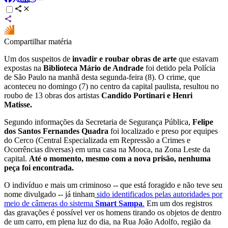
Compartilhar matéria
Um dos suspeitos de
invadir e roubar obras de arte
que estavam
expostas na
Biblioteca Mário de Andrade
foi detido pela Polícia
de São Paulo na manhã desta segunda-feira (8). O crime, que
aconteceu no domingo (7) no centro da capital paulista, resultou no
roubo de 13 obras dos artistas
Candido Portinari e Henri
Matisse.
Segundo informações da Secretaria de Segurança Pública,
Felipe
dos Santos Fernandes Quadra
foi localizado e preso por equipes
do Cerco (Central Especializada em Repressão a Crimes e
Ocorrências diversas) em uma casa na Mooca, na Zona Leste da
capital.
Até o momento, mesmo com a nova prisão, nenhuma
peça foi encontrada.
O indivíduo e mais um criminoso -- que está foragido e não teve seu
nome divulgado -- já tinham
sido identificados pelas autoridades por
meio de câmeras do sistema
Smart Sampa
.
Em um dos registros
das gravações é possível ver os homens tirando os objetos de dentro
de um carro, em plena luz do dia, na Rua João Adolfo, região da