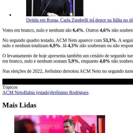
Detida em Roma, Carla Zambelli irá depor na Itália no di
Votos em branco, nulo e nenhum são
6,4%
. Outros
4,6%
não souber
No segundo quadro testado, ACM Neto aparece com
53,3%
. A segu
nulo e nenhum totalizam
6,9%
. Já
4,3%
não souberam ou não respo
O levantamento de hoje apresenta também um cenário de segundo turn
em branco, nulo e nenhum somam
5,9%
, enquanto
4,0%
não souber
Nas eleições de 2022, Jerônimo derrotou ACM Neto no segundo turno
Tópicos
ACM Neto
Bahia (estado)
Jerônimo Rodrigues
Mais Lidas