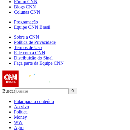
Fórum CNN
Blogs CNN
Colunas CNN
Programação
Equipe CNN Brasil
Sobre a CNN
Política de Privacidade
Termos de Uso
Fale com a CNN
Distribuição do Sinal
Faça parte da Equipe CNN
Buscar
Pular para o conteúdo
Ao vivo
Política
Money
WW
Agro