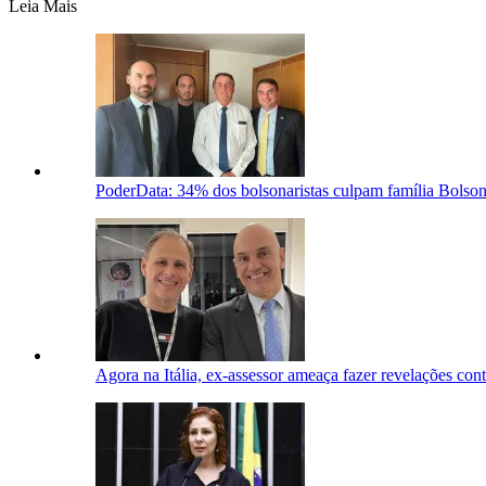
Leia Mais
PoderData: 34% dos bolsonaristas culpam família Bolsona
Agora na Itália, ex-assessor ameaça fazer revelações con