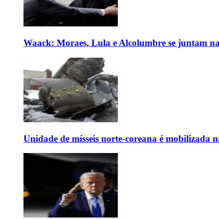
Waack: Moraes, Lula e Alcolumbre se juntam na
Unidade de mísseis norte-coreana é mobilizada n