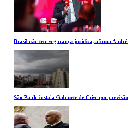
Brasil não tem segurança jurídica, afirma And
São Paulo instala Gabinete de Crise por previsã