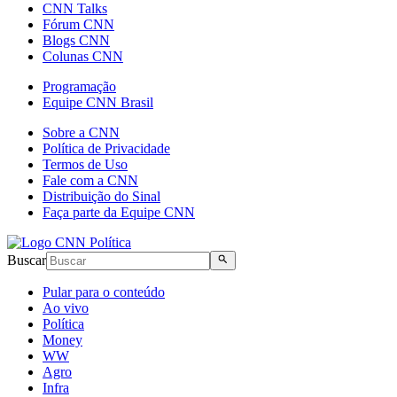
CNN Talks
Fórum CNN
Blogs CNN
Colunas CNN
Programação
Equipe CNN Brasil
Sobre a CNN
Política de Privacidade
Termos de Uso
Fale com a CNN
Distribuição do Sinal
Faça parte da Equipe CNN
Buscar
Pular para o conteúdo
Ao vivo
Política
Money
WW
Agro
Infra