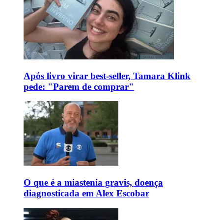
Após livro virar best-seller, Tamara Klink
pede: "Parem de comprar"
O que é a miastenia gravis, doença
diagnosticada em Alex Escobar