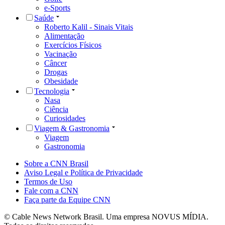
e-Sports
Saúde
Roberto Kalil - Sinais Vitais
Alimentação
Exercícios Físicos
Vacinação
Câncer
Drogas
Obesidade
Tecnologia
Nasa
Ciência
Curiosidades
Viagem & Gastronomia
Viagem
Gastronomia
Sobre a CNN Brasil
Aviso Legal e Política de Privacidade
Termos de Uso
Fale com a CNN
Faça parte da Equipe CNN
© Cable News Network Brasil. Uma empresa NOVUS MÍDIA.