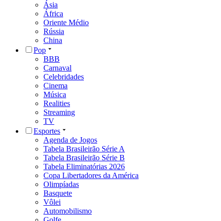
Ásia
África
Oriente Médio
Rússia
China
Pop
BBB
Carnaval
Celebridades
Cinema
Música
Realities
Streaming
TV
Esportes
Agenda de Jogos
Tabela Brasileirão Série A
Tabela Brasileirão Série B
Tabela Eliminatórias 2026
Copa Libertadores da América
Olimpíadas
Basquete
Vôlei
Automobilismo
Golfe