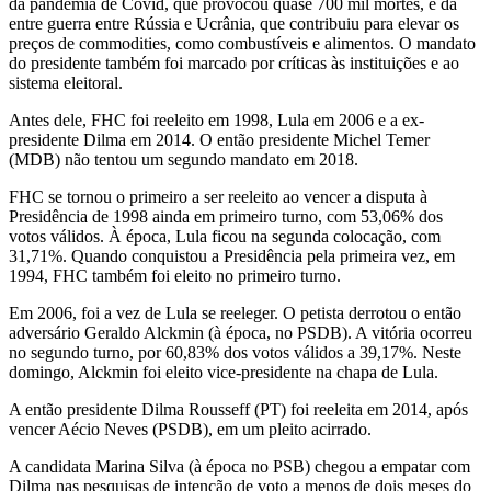
da pandemia de Covid, que provocou quase 700 mil mortes, e da
entre guerra entre Rússia e Ucrânia, que contribuiu para elevar os
preços de commodities, como combustíveis e alimentos. O mandato
do presidente também foi marcado por críticas às instituições e ao
sistema eleitoral.
Antes dele, FHC foi reeleito em 1998, Lula em 2006 e a ex-
presidente Dilma em 2014. O então presidente Michel Temer
(MDB) não tentou um segundo mandato em 2018.
FHC se tornou o primeiro a ser reeleito ao vencer a disputa à
Presidência de 1998 ainda em primeiro turno, com 53,06% dos
votos válidos. À época, Lula ficou na segunda colocação, com
31,71%. Quando conquistou a Presidência pela primeira vez, em
1994, FHC também foi eleito no primeiro turno.
Em 2006, foi a vez de Lula se reeleger. O petista derrotou o então
adversário Geraldo Alckmin (à época, no PSDB). A vitória ocorreu
no segundo turno, por 60,83% dos votos válidos a 39,17%. Neste
domingo, Alckmin foi eleito vice-presidente na chapa de Lula.
A então presidente Dilma Rousseff (PT) foi reeleita em 2014, após
vencer Aécio Neves (PSDB), em um pleito acirrado.
A candidata Marina Silva (à época no PSB) chegou a empatar com
Dilma nas pesquisas de intenção de voto a menos de dois meses do