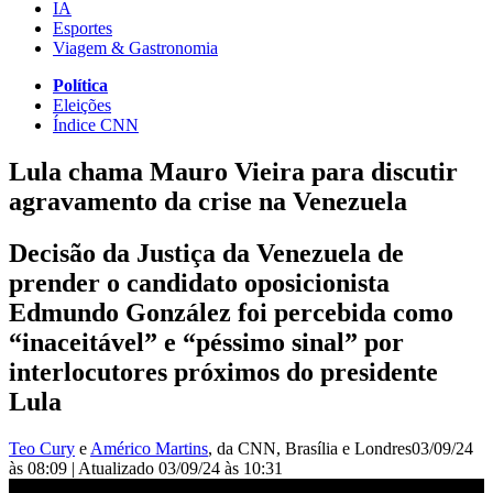
IA
Esportes
Viagem & Gastronomia
Política
Eleições
Índice CNN
Lula chama Mauro Vieira para discutir
agravamento da crise na Venezuela
Decisão da Justiça da Venezuela de
prender o candidato oposicionista
Edmundo González foi percebida como
“inaceitável” e “péssimo sinal” por
interlocutores próximos do presidente
Lula
Teo Cury
e
Américo Martins
, da CNN
, Brasília e Londres
03/09/24
às 08:09
|
Atualizado
03/09/24 às 10:31
Teo Cury: Lula chama Mauro Vieira para discutir Venezuela | LIVE