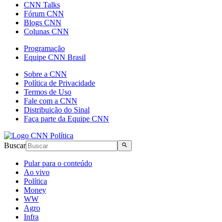
CNN Talks
Fórum CNN
Blogs CNN
Colunas CNN
Programação
Equipe CNN Brasil
Sobre a CNN
Política de Privacidade
Termos de Uso
Fale com a CNN
Distribuição do Sinal
Faça parte da Equipe CNN
Buscar
Pular para o conteúdo
Ao vivo
Política
Money
WW
Agro
Infra