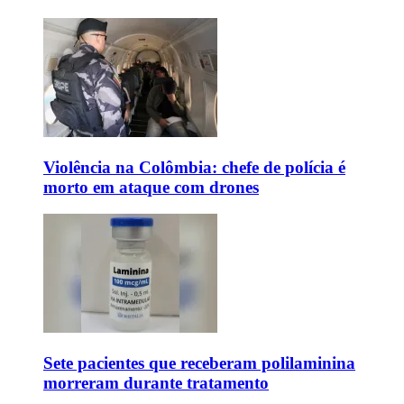
Violência na Colômbia: chefe de polícia é
morto em ataque com drones
Sete pacientes que receberam polilaminina
morreram durante tratamento