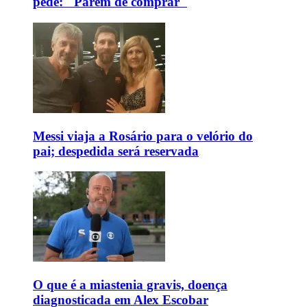
pede: "Parem de comprar"
Messi viaja a Rosário para o velório do
pai; despedida será reservada
O que é a miastenia gravis, doença
diagnosticada em Alex Escobar