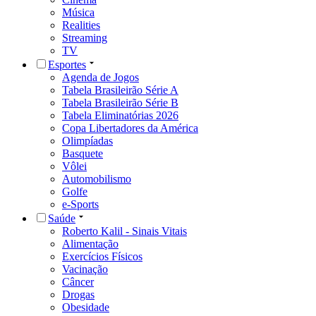
Música
Realities
Streaming
TV
Esportes
Agenda de Jogos
Tabela Brasileirão Série A
Tabela Brasileirão Série B
Tabela Eliminatórias 2026
Copa Libertadores da América
Olimpíadas
Basquete
Vôlei
Automobilismo
Golfe
e-Sports
Saúde
Roberto Kalil - Sinais Vitais
Alimentação
Exercícios Físicos
Vacinação
Câncer
Drogas
Obesidade