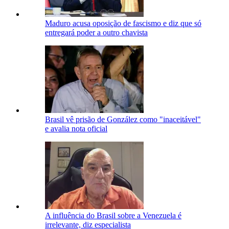
Maduro acusa oposição de fascismo e diz que só
entregará poder a outro chavista
Brasil vê prisão de González como "inaceitável"
e avalia nota oficial
A influência do Brasil sobre a Venezuela é
irrelevante, diz especialista