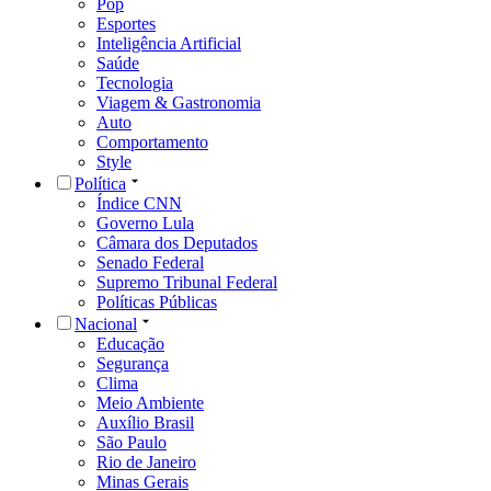
Pop
Esportes
Inteligência Artificial
Saúde
Tecnologia
Viagem & Gastronomia
Auto
Comportamento
Style
Política
Índice CNN
Governo Lula
Câmara dos Deputados
Senado Federal
Supremo Tribunal Federal
Políticas Públicas
Nacional
Educação
Segurança
Clima
Meio Ambiente
Auxílio Brasil
São Paulo
Rio de Janeiro
Minas Gerais