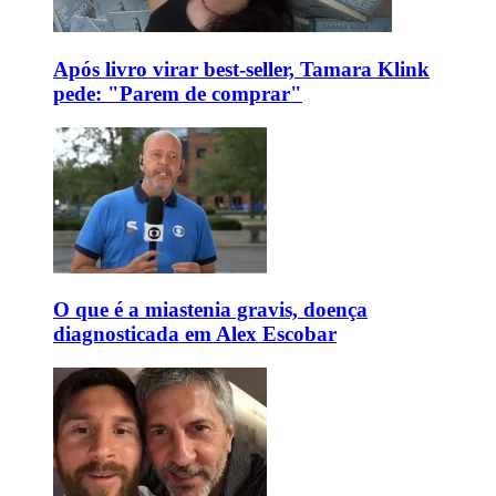
Após livro virar best-seller, Tamara Klink
pede: "Parem de comprar"
O que é a miastenia gravis, doença
diagnosticada em Alex Escobar