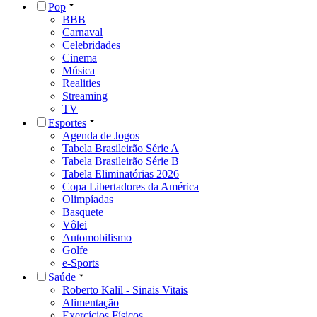
Pop
BBB
Carnaval
Celebridades
Cinema
Música
Realities
Streaming
TV
Esportes
Agenda de Jogos
Tabela Brasileirão Série A
Tabela Brasileirão Série B
Tabela Eliminatórias 2026
Copa Libertadores da América
Olimpíadas
Basquete
Vôlei
Automobilismo
Golfe
e-Sports
Saúde
Roberto Kalil - Sinais Vitais
Alimentação
Exercícios Físicos