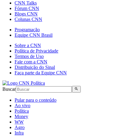
CNN Talks
Fórum CNN
Blogs CNN
Colunas CNN
Programação
Equipe CNN Brasil
Sobre a CNN
Política de Privacidade
Termos de Uso
Fale com a CNN
Distribuição do Sinal
Faça parte da Equipe CNN
Buscar
Pular para o conteúdo
Ao vivo
Política
Money
WW
Agro
Infra