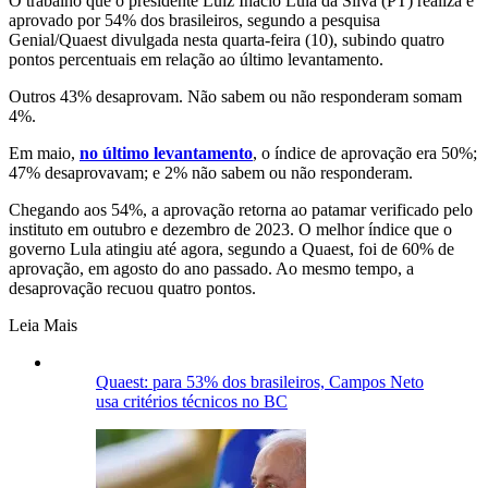
O trabalho que o presidente Luiz Inácio Lula da Silva (PT) realiza é
aprovado por 54% dos brasileiros, segundo a pesquisa
Genial/Quaest divulgada nesta quarta-feira (10), subindo quatro
pontos percentuais em relação ao último levantamento.
Outros 43% desaprovam. Não sabem ou não responderam somam
4%.
Em maio,
no último levantamento
, o índice de aprovação era 50%;
47% desaprovavam; e 2% não sabem ou não responderam.
Chegando aos 54%, a aprovação retorna ao patamar verificado pelo
instituto em outubro e dezembro de 2023. O melhor índice que o
governo Lula atingiu até agora, segundo a Quaest, foi de 60% de
aprovação, em agosto do ano passado. Ao mesmo tempo, a
desaprovação recuou quatro pontos.
Leia Mais
Quaest: para 53% dos brasileiros, Campos Neto
usa critérios técnicos no BC