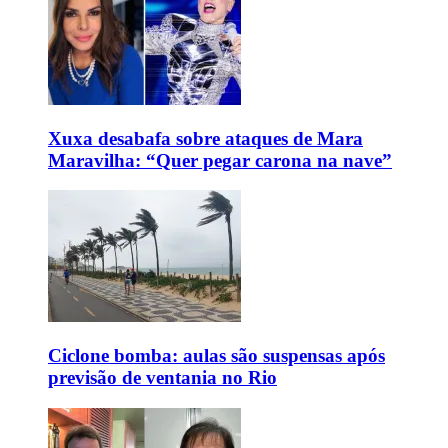
Xuxa desabafa sobre ataques de Mara
Maravilha: “Quer pegar carona na nave”
Ciclone bomba: aulas são suspensas após
previsão de ventania no Rio