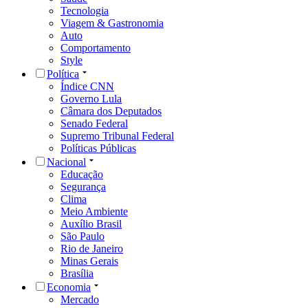
Tecnologia
Viagem & Gastronomia
Auto
Comportamento
Style
Política
Índice CNN
Governo Lula
Câmara dos Deputados
Senado Federal
Supremo Tribunal Federal
Políticas Públicas
Nacional
Educação
Segurança
Clima
Meio Ambiente
Auxílio Brasil
São Paulo
Rio de Janeiro
Minas Gerais
Brasília
Economia
Mercado