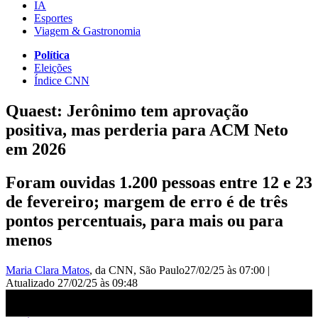
IA
Esportes
Viagem & Gastronomia
Política
Eleições
Índice CNN
Quaest: Jerônimo tem aprovação
positiva, mas perderia para ACM Neto
em 2026
Foram ouvidas 1.200 pessoas entre 12 e 23
de fevereiro; margem de erro é de três
pontos percentuais, para mais ou para
menos
Maria Clara Matos
, da CNN
, São Paulo
27/02/25 às 07:00
|
Atualizado
27/02/25 às 09:48
Quaest: 42% avaliam como positivo o governo de Jerônimo na BA |
CNN NOVO DIA