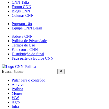
CNN Talks
Fórum CNN
Blogs CNN
Colunas CNN
Programação
Equipe CNN Brasil
Sobre a CNN
Política de Privacidade
Termos de Uso
Fale com a CNN
Distribuição do Sinal
Faça parte da Equipe CNN
Buscar
Pular para o conteúdo
Ao vivo
Política
Money
WW
Agro
Infra