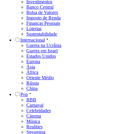
Investimentos
Banco Central
Bolsa de Valores
Imposto de Renda
Finanças Pessoais
Loterias
Sustentabilidade
Internacional
Guerra na Ucrânia
Guerra em Israel
Estados Unidos
Europa
Ásia
África
Oriente Médio
Rússia
China
Pop
BBB
Carnaval
Celebridades
Cinema
Música
Realities
Streaming