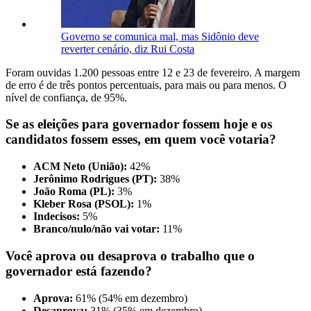
Governo se comunica mal, mas Sidônio deve
reverter cenário, diz Rui Costa
Foram ouvidas 1.200 pessoas entre 12 e 23 de fevereiro. A margem
de erro é de três pontos percentuais, para mais ou para menos. O
nível de confiança, de 95%.
Se as eleições para governador fossem hoje e os
candidatos fossem esses, em quem você votaria?
ACM Neto (União):
42%
Jerônimo Rodrigues (PT):
38%
João Roma (PL):
3%
Kleber Rosa (PSOL):
1%
Indecisos:
5%
Branco/nulo/não vai votar:
11%
Você aprova ou desaprova o trabalho que o
governador está fazendo?
Aprova:
61% (54% em dezembro)
Desaprova:
31% (35% em dezembro)