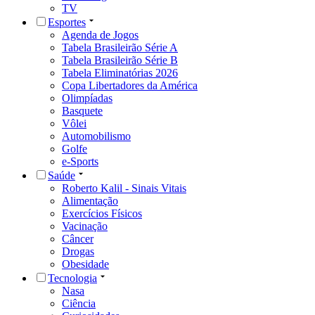
TV
Esportes
Agenda de Jogos
Tabela Brasileirão Série A
Tabela Brasileirão Série B
Tabela Eliminatórias 2026
Copa Libertadores da América
Olimpíadas
Basquete
Vôlei
Automobilismo
Golfe
e-Sports
Saúde
Roberto Kalil - Sinais Vitais
Alimentação
Exercícios Físicos
Vacinação
Câncer
Drogas
Obesidade
Tecnologia
Nasa
Ciência