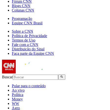
Fórum CNN
Blogs CNN
Colunas CNN
Programação
Equipe CNN Brasil
Sobre a CNN
Política de Privacidade
Termos de Uso
Fale com a CNN
Distribuição do Sinal
Faça parte da Equipe CNN
Buscar
Pular para o conteúdo
Ao vivo
Política
Money
WW
Agro