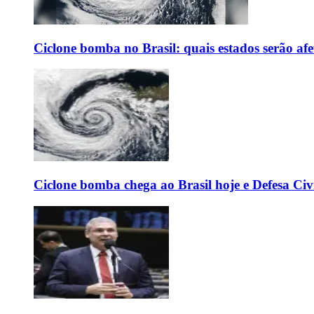
Ciclone bomba no Brasil: quais estados serão af
Ciclone bomba chega ao Brasil hoje e Defesa Civi