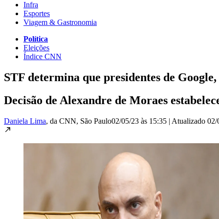
Infra
Esportes
Viagem & Gastronomia
Política
Eleições
Índice CNN
STF determina que presidentes de Google, 
Decisão de Alexandre de Moraes estabelece
Daniela Lima
, da CNN
, São Paulo
02/05/23 às 15:35
|
Atualizado
02/