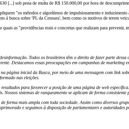
630 [...]
sob pena de multa de R$ 150.000,00 por hora de descumprime
xpliquem "
os métodos e algorítimos de
impulsionamento e induzimento 
to à busca sobre 'PL da Censura', bem como os motivos de terem veicu
ais as "providências reais e concretas que realizam para prevenir, mitig
informação. Todos os brasileiros têm o direito de fazer parte dessa
arente. Destacamos essas preocupações em campanhas de marketing em m
na página inicial da Busca, por meio de uma mensagem com link sobre
formado nas eleições.
e resultados para favorecer a posição de uma página de web específi
. Nossos sistemas de ranqueamento se aplicam de forma consistente p
os de forma mais ampla com toda sociedade. Assim como diversos grup
 aprimorado e seguimos à disposição de parlamentares e autoridades p