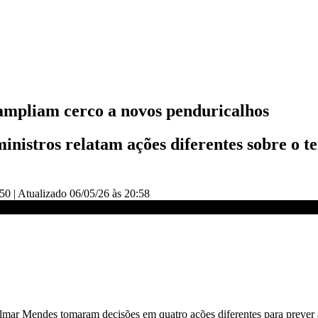
ampliam cerco a novos penduricalhos
ministros relatam ações diferentes sobre o 
:50
|
Atualizado
06/05/26 às 20:58
nduricalhos | HORA H
lmar Mendes tomaram decisões em quatro ações diferentes para prever a