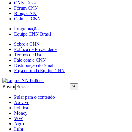
CNN Talks
Fórum CNN
Blogs CNN
Colunas CNN
Programação
Equipe CNN Brasil
Sobre a CNN
Política de Privacidade
Termos de Uso
Fale com a CNN
Distribuição do Sinal
Faça parte da Equipe CNN
Buscar
Pular para o conteúdo
Ao vivo
Política
Money
WW
Agro
Infra