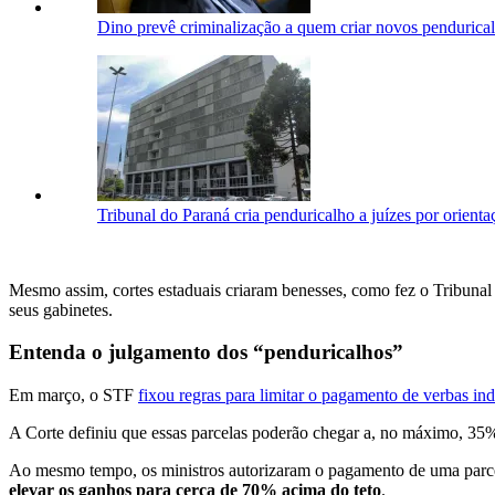
Dino prevê criminalização a quem criar novos pendurica
Tribunal do Paraná cria penduricalho a juízes por orientaç
Mesmo assim, cortes estaduais criaram benesses, como fez o Tribunal 
seus gabinetes.
Entenda o julgamento dos “penduricalhos”
Em março, o STF
fixou regras para limitar o pagamento de verbas ind
A Corte definiu que essas parcelas poderão chegar a, no máximo, 35% 
Ao mesmo tempo, os ministros autorizaram o pagamento de uma parcel
elevar os ganhos para cerca de 70% acima do teto
.