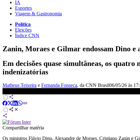
IA
Esportes
Viagem & Gastronomia
Política
Eleições
Índice CNN
Zanin, Moraes e Gilmar endossam Dino e 
Em decisões quase simultâneas, os quatro 
indenizatórias
Matheus Teixeira
e
Fernanda Fonseca
, da CNN Brasil
06/05/26 às 17
Zanin, Moraes e Gilmar endossam Dino e ampliam cerco a novos pe
Compartilhar matéria
Os ministros Flávio Dino, Alexandre de Moraes, Cristiano Zanin e Gi