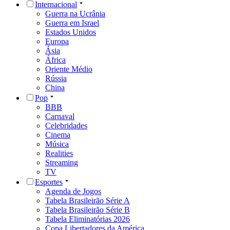
Internacional
Guerra na Ucrânia
Guerra em Israel
Estados Unidos
Europa
Ásia
África
Oriente Médio
Rússia
China
Pop
BBB
Carnaval
Celebridades
Cinema
Música
Realities
Streaming
TV
Esportes
Agenda de Jogos
Tabela Brasileirão Série A
Tabela Brasileirão Série B
Tabela Eliminatórias 2026
Copa Libertadores da América