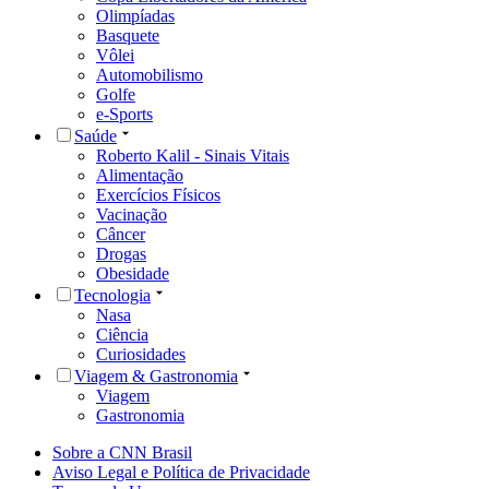
Olimpíadas
Basquete
Vôlei
Automobilismo
Golfe
e-Sports
Saúde
Roberto Kalil - Sinais Vitais
Alimentação
Exercícios Físicos
Vacinação
Câncer
Drogas
Obesidade
Tecnologia
Nasa
Ciência
Curiosidades
Viagem & Gastronomia
Viagem
Gastronomia
Sobre a CNN Brasil
Aviso Legal e Política de Privacidade