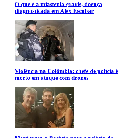
O que é a miastenia gravis, doença
diagnosticada em Alex Escobar
Violência na Colômbia: chefe de polícia é
morto em ataque com drones