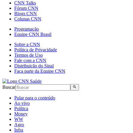
CNN Talks
Fórum CNN
Blogs CNN
Colunas CNN
Programação
Equipe CNN Brasil
Sobre a CNN
Política de Privacidade
Termos de Uso
Fale com a CNN
Distribuição do Sinal
Faça parte da Equipe CNN
Buscar
Pular para o conteúdo
Ao vivo
Política
Money
WW
Agro
Infra