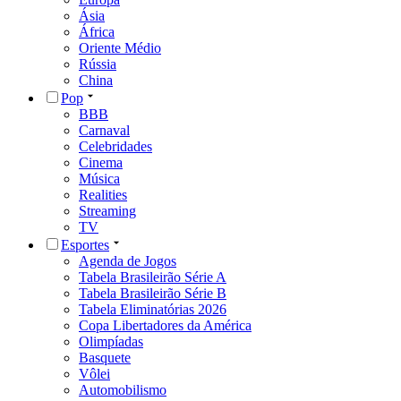
Ásia
África
Oriente Médio
Rússia
China
Pop
BBB
Carnaval
Celebridades
Cinema
Música
Realities
Streaming
TV
Esportes
Agenda de Jogos
Tabela Brasileirão Série A
Tabela Brasileirão Série B
Tabela Eliminatórias 2026
Copa Libertadores da América
Olimpíadas
Basquete
Vôlei
Automobilismo