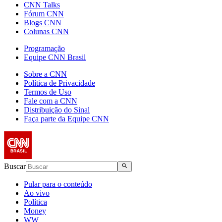
CNN Talks
Fórum CNN
Blogs CNN
Colunas CNN
Programação
Equipe CNN Brasil
Sobre a CNN
Política de Privacidade
Termos de Uso
Fale com a CNN
Distribuição do Sinal
Faça parte da Equipe CNN
Buscar
Pular para o conteúdo
Ao vivo
Política
Money
WW