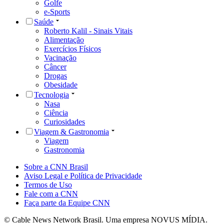
Golfe
e-Sports
Saúde
Roberto Kalil - Sinais Vitais
Alimentação
Exercícios Físicos
Vacinação
Câncer
Drogas
Obesidade
Tecnologia
Nasa
Ciência
Curiosidades
Viagem & Gastronomia
Viagem
Gastronomia
Sobre a CNN Brasil
Aviso Legal e Política de Privacidade
Termos de Uso
Fale com a CNN
Faça parte da Equipe CNN
© Cable News Network Brasil. Uma empresa NOVUS MÍDIA.