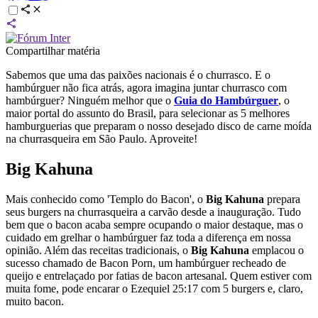
Compartilhar matéria
Sabemos que uma das paixões nacionais é o churrasco. E o
hambúrguer não fica atrás, agora imagina juntar churrasco com
hambúrguer? Ninguém melhor que o
Guia do Hambúrguer
, o
maior portal do assunto do Brasil, para selecionar as 5 melhores
hamburguerias que preparam o nosso desejado disco de carne moída
na churrasqueira em São Paulo. Aproveite!
Big Kahuna
Mais conhecido como 'Templo do Bacon', o
Big Kahuna
prepara
seus burgers na churrasqueira a carvão desde a inauguração. Tudo
bem que o bacon acaba sempre ocupando o maior destaque, mas o
cuidado em grelhar o hambúrguer faz toda a diferença em nossa
opinião. Além das receitas tradicionais, o
Big Kahuna
emplacou o
sucesso chamado de Bacon Porn, um hambúrguer recheado de
queijo e entrelaçado por fatias de bacon artesanal. Quem estiver com
muita fome, pode encarar o Ezequiel 25:17 com 5 burgers e, claro,
muito bacon.