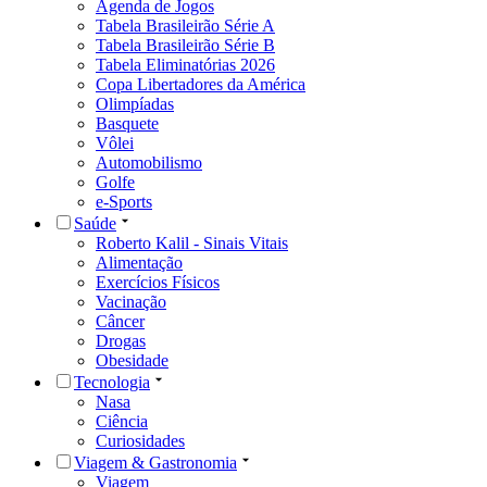
Agenda de Jogos
Tabela Brasileirão Série A
Tabela Brasileirão Série B
Tabela Eliminatórias 2026
Copa Libertadores da América
Olimpíadas
Basquete
Vôlei
Automobilismo
Golfe
e-Sports
Saúde
Roberto Kalil - Sinais Vitais
Alimentação
Exercícios Físicos
Vacinação
Câncer
Drogas
Obesidade
Tecnologia
Nasa
Ciência
Curiosidades
Viagem & Gastronomia
Viagem