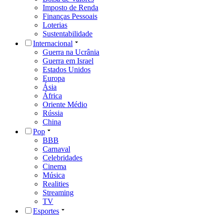
Imposto de Renda
Finanças Pessoais
Loterias
Sustentabilidade
Internacional
Guerra na Ucrânia
Guerra em Israel
Estados Unidos
Europa
Ásia
África
Oriente Médio
Rússia
China
Pop
BBB
Carnaval
Celebridades
Cinema
Música
Realities
Streaming
TV
Esportes