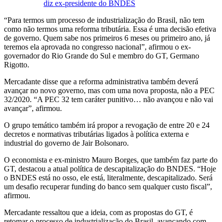
diz ex-presidente do BNDES
“Para termos um processo de industrialização do Brasil, não tem
como não termos uma reforma tributária. Essa é uma decisão efetiva
de governo. Quem sabe nos primeiros 6 meses ou primeiro ano, já
teremos ela aprovada no congresso nacional”, afirmou o ex-
governador do Rio Grande do Sul e membro do GT, Germano
Rigotto.
Mercadante disse que a reforma administrativa também deverá
avançar no novo governo, mas com uma nova proposta, não a PEC
32/2020. “A PEC 32 tem caráter punitivo… não avançou e não vai
avançar”, afirmou.
O grupo temático também irá propor a revogação de entre 20 e 24
decretos e normativas tributárias ligados à política externa e
industrial do governo de Jair Bolsonaro.
O economista e ex-ministro Mauro Borges, que também faz parte do
GT, destacou a atual política de descapitalização do BNDES. “Hoje
o BNDES está no osso, ele está, literalmente, descapitalizado. Será
um desafio recuperar funding do banco sem qualquer custo fiscal”,
afirmou.
Mercadante ressaltou que a ideia, com as propostas do GT, é
retomar o processo de industrialização do Brasil, avançando com