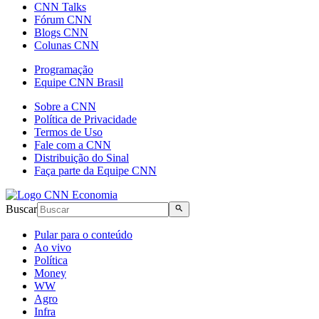
CNN Talks
Fórum CNN
Blogs CNN
Colunas CNN
Programação
Equipe CNN Brasil
Sobre a CNN
Política de Privacidade
Termos de Uso
Fale com a CNN
Distribuição do Sinal
Faça parte da Equipe CNN
Buscar
Pular para o conteúdo
Ao vivo
Política
Money
WW
Agro
Infra