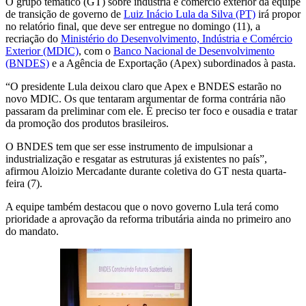
O grupo temático (GT) sobre indústria e comércio exterior da equipe
de transição de governo de
Luiz Inácio Lula da Silva (PT)
irá propor
no relatório final, que deve ser entregue no domingo (11), a
recriação do
Ministério do Desenvolvimento, Indústria e Comércio
Exterior (MDIC)
, com o
Banco Nacional de Desenvolvimento
(BNDES)
e a Agência de Exportação (Apex) subordinados à pasta.
“O presidente Lula deixou claro que Apex e BNDES estarão no
novo MDIC. Os que tentaram argumentar de forma contrária não
passaram da preliminar com ele. É preciso ter foco e ousadia e tratar
da promoção dos produtos brasileiros.
O BNDES tem que ser esse instrumento de impulsionar a
industrialização e resgatar as estruturas já existentes no país”,
afirmou Aloizio Mercadante durante coletiva do GT nesta quarta-
feira (7).
A equipe também destacou que o novo governo Lula terá como
prioridade a aprovação da reforma tributária ainda no primeiro ano
do mandato.