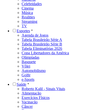
Celebridades
Cinema
Música
Realities
Streaming
TV
Esportes
Agenda de Jogos
Tabela Brasileirão Série A
Tabela Brasileirão Série B
Tabela Eliminatórias 2026
Copa Libertadores da América
Olimpíadas
Basquete
Vôlei
Automobilismo
Golfe
e-Sports
Saúde
Roberto Kalil - Sinais Vitais
Alimentação
Exercícios Físicos
Vacinação
Câncer