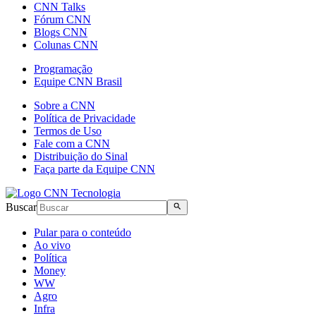
CNN Talks
Fórum CNN
Blogs CNN
Colunas CNN
Programação
Equipe CNN Brasil
Sobre a CNN
Política de Privacidade
Termos de Uso
Fale com a CNN
Distribuição do Sinal
Faça parte da Equipe CNN
Buscar
Pular para o conteúdo
Ao vivo
Política
Money
WW
Agro
Infra