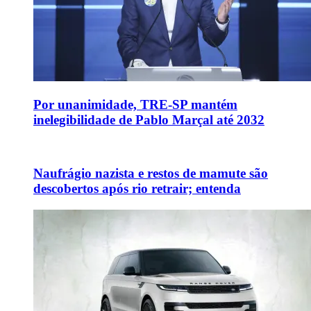
Por unanimidade, TRE-SP mantém
inelegibilidade de Pablo Marçal até 2032
Naufrágio nazista e restos de mamute são
descobertos após rio retrair; entenda