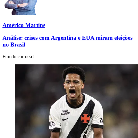
Américo Martins
Análise: crises com Argentina e EUA miram eleições
no Brasil
Fim do carrossel