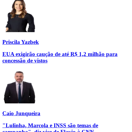
Priscila Yazbek
EUA exigirão caução de até R$ 1,2 milhão para
concessão de vistos
Caio Junqueira
"Lulinha, Marcola e INSS são temas de
campanha", diz vice de Flavio à CNN