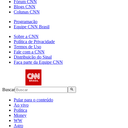
Fórum CNN
Blogs CNN
Colunas CNN
Programação
Equipe CNN Brasil
Sobre a CNN
Política de Privacidade
Termos de Uso
Fale com a CNN
Distribuição do Sinal
Faça parte da Equipe CNN
Buscar
Pular para o conteúdo
Ao vivo
Política
Money
WW
Agro