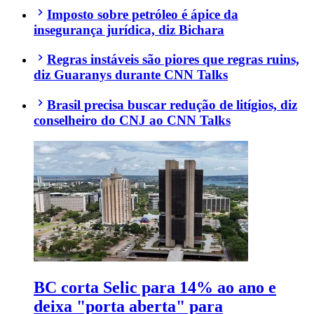
Imposto sobre petróleo é ápice da
insegurança jurídica, diz Bichara
Regras instáveis são piores que regras ruins,
diz Guaranys durante CNN Talks
Brasil precisa buscar redução de litígios, diz
conselheiro do CNJ ao CNN Talks
BC corta Selic para 14% ao ano e
deixa "porta aberta" para