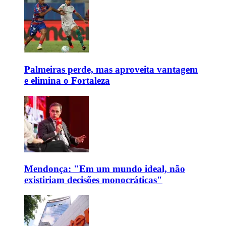
Palmeiras perde, mas aproveita vantagem
e elimina o Fortaleza
Mendonça: "Em um mundo ideal, não
existiriam decisões monocráticas"