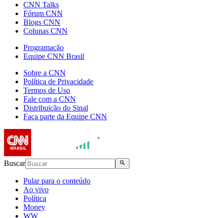
CNN Talks
Fórum CNN
Blogs CNN
Colunas CNN
Programação
Equipe CNN Brasil
Sobre a CNN
Política de Privacidade
Termos de Uso
Fale com a CNN
Distribuição do Sinal
Faça parte da Equipe CNN
Buscar
Pular para o conteúdo
Ao vivo
Política
Money
WW