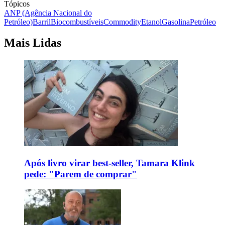
Tópicos
ANP (Agência Nacional do
Petróleo)
Barril
Biocombustíveis
Commodity
Etanol
Gasolina
Petróleo
Mais Lidas
Após livro virar best-seller, Tamara Klink
pede: "Parem de comprar"