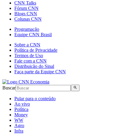
CNN Talks
Fórum CNN
Blogs CNN
Colunas CNN
Programação
Equipe CNN Brasil
Sobre a CNN
Política de Privacidade
Termos de Uso
Fale com a CNN
Distribuição do Sinal
Faça parte da Equipe CNN
Buscar
Pular para o conteúdo
Ao vivo
Política
Money
WW
Agro
Infra