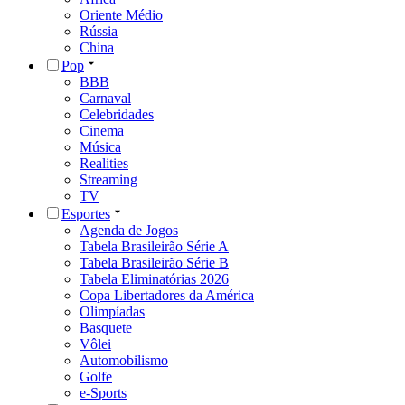
Oriente Médio
Rússia
China
Pop
BBB
Carnaval
Celebridades
Cinema
Música
Realities
Streaming
TV
Esportes
Agenda de Jogos
Tabela Brasileirão Série A
Tabela Brasileirão Série B
Tabela Eliminatórias 2026
Copa Libertadores da América
Olimpíadas
Basquete
Vôlei
Automobilismo
Golfe
e-Sports