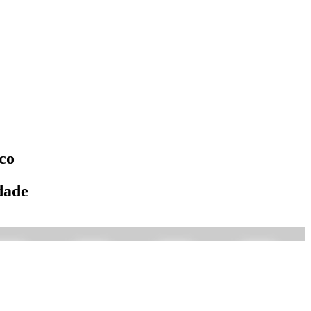
co
dade