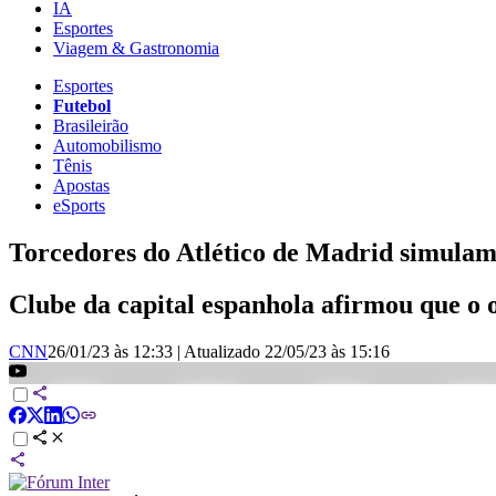
IA
Esportes
Viagem & Gastronomia
Esportes
Futebol
Brasileirão
Automobilismo
Tênis
Apostas
eSports
Torcedores do Atlético de Madrid simulam
Clube da capital espanhola afirmou que o o
CNN
26/01/23 às 12:33
|
Atualizado
22/05/23 às 15:16