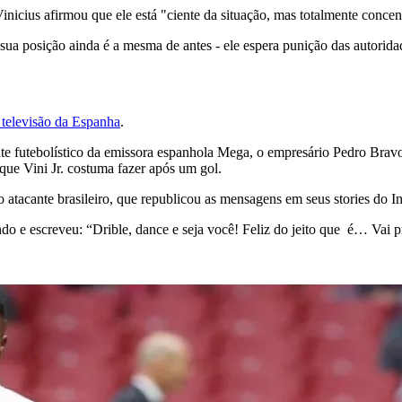
icius afirmou que ele está "ciente da situação, mas totalmente concent
sua posição ainda é a mesma de antes - ele espera punição das autoridad
e televisão da Espanha
.
te futebolístico da emissora espanhola Mega, o empresário Pedro Brav
que Vini Jr. costuma fazer após um gol.
o atacante brasileiro, que republicou as mensagens em seus stories do I
o e escreveu: “Drible, dance e seja você! Feliz do jeito que é… Vai 