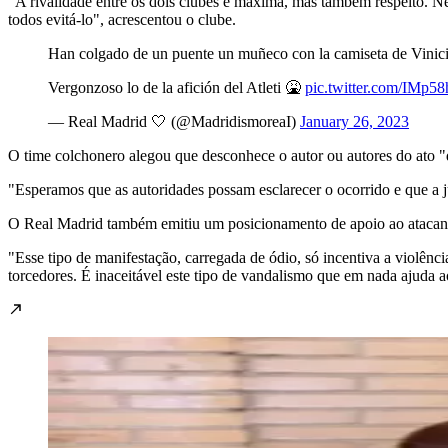
"A rivalidade entre os dois clubes é máxima, mas também respeito. Ne
todos evitá-lo", acrescentou o clube.
Han colgado de un puente un muñeco con la camiseta de Vinici
Vergonzoso lo de la afición del Atleti 🤮
pic.twitter.com/IMp5
— Real Madrid 🤍 (@MadridismoreaI)
January 26, 2023
O time colchonero alegou que desconhece o autor ou autores do ato "
"Esperamos que as autoridades possam esclarecer o ocorrido e que a j
O Real Madrid também emitiu um posicionamento de apoio ao atacante
"Esse tipo de manifestação, carregada de ódio, só incentiva a violênc
torcedores. É inaceitável este tipo de vandalismo que em nada ajuda