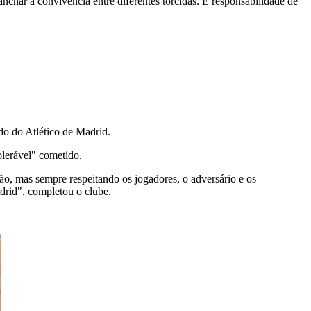
char a convivência entre diferentes torcidas. É responsabilidade de
do do Atlético de Madrid.
lerável" cometido.
xão, mas sempre respeitando os jogadores, o adversário e os
drid", completou o clube.