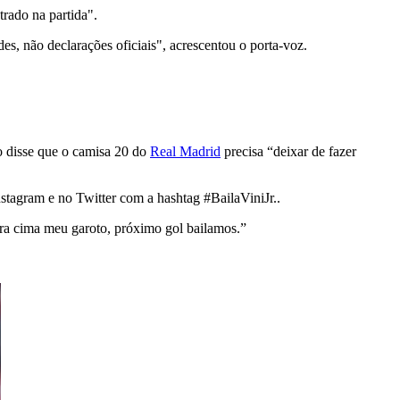
rado na partida".
es, não declarações oficiais", acrescentou o porta-voz.
o disse que o camisa 20 do
Real Madrid
precisa “deixar de fazer
nstagram e no Twitter com a hashtag #BailaViniJr..
pra cima meu garoto, próximo gol bailamos.”