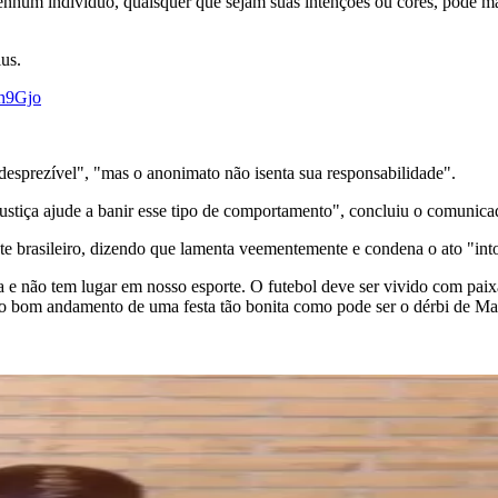
nhum indivíduo, quaisquer que sejam suas intenções ou cores, pode man
us.
8h9Gjo
desprezível", "mas o anonimato não isenta sua responsabilidade".
ustiça ajude a banir esse tipo de comportamento", concluiu o comunica
 brasileiro, dizendo que lamenta veementemente e condena o ato "into
ia e não tem lugar em nosso esporte. O futebol deve ser vivido com pai
 ao bom andamento de uma festa tão bonita como pode ser o dérbi de Ma