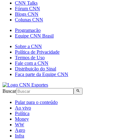
CNN Talks
Fórum CNN
Blogs CNN
Colunas CNN
Programação
Equipe CNN Brasil
Sobre a CNN
Política de Privacidade
Termos de Uso
Fale com a CNN
Distribuição do Sinal
Faça parte da Equipe CNN
Buscar
Pular para o conteúdo
Ao vivo
Política
Money
WW
Agro
Infra