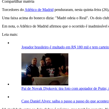
Compartilhar matéria
Torcedores do
Atlético de Madrid
penduraram, nesta quinta-feira (26)
Uma faixa acima do boneco dizia: "Madri odeia o Real". Os dois club
Em nota, o Atlético de Madrid afirmou que o ocorrido é inadmissível 
Leia mais:
Jogador brasileiro é multado em R$ 180 mil e tem carteir
Pai de Novak Djokovic tira foto com apoiador de Putin; A
Caso Daniel Alves: saiba o passo a passo do que aconte