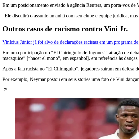
Em um posicionamento enviado à agência Reuters, um porta-voz de Vin
"Ele discutirá o assunto amanhã com seu clube e equipe jurídica, mas 
Outros casos de racismo contra Vini Jr.
Vinícius Júnior já foi alvo de declarações racistas em um programa d
Em uma participação no “El Chiringuito de Jugones”, atração de deba
macaquice” [“hacer el mono”, em espanhol], em referência às danças 
Após a fala racista no “El Chiringuito”, jogadores saíram em defesa d
Por exemplo, Neymar postou em seus stories uma foto de Vini dançand