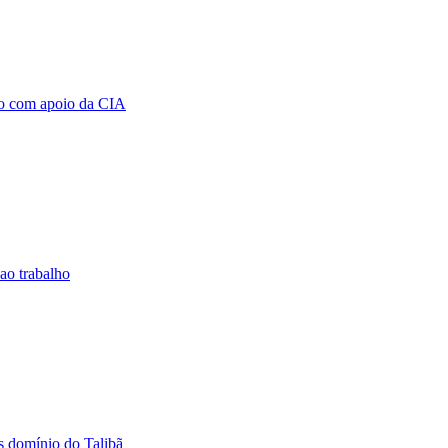
ão com apoio da CIA
 ao trabalho
ós domínio do Talibã