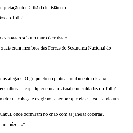
rpretação do Talibã da lei islâmica.
os do Talibã.
ser esmagado sob um muro derrubado.
dos quais eram membros das Forças de Segurança Nacional do
dos afegãos. O grupo étnico pratica amplamente o Islã xiita.
seus olhos — e qualquer contato visual com soldados do Talibã.
am de sua cabeça e exigiram saber por que ele estava usando um
Cabul, onde dormiram no chão com as janelas cobertas.
r um músculo".