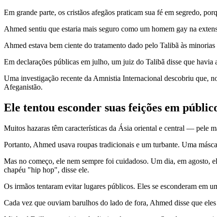
Em grande parte, os cristãos afegãos praticam sua fé em segredo, porq
Ahmed sentiu que estaria mais seguro como um homem gay na extensa 
Ahmed estava bem ciente do tratamento dado pelo Talibã às minorias
Em declarações públicas em julho, um juiz do Talibã disse que hav
Uma investigação recente da Amnistia Internacional descobriu que, n
Afeganistão.
Ele tentou esconder suas feições em públic
Muitos hazaras têm características da Ásia oriental e central — pele 
Portanto, Ahmed usava roupas tradicionais e um turbante. Uma máscar
Mas no começo, ele nem sempre foi cuidadoso. Um dia, em agosto, ele
chapéu "hip hop", disse ele.
Os irmãos tentaram evitar lugares públicos. Eles se esconderam em
Cada vez que ouviam barulhos do lado de fora, Ahmed disse que ele