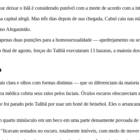
ue deixar o Islã é considerado punível com a morte de acordo com a inte
capital afegã. Mas três dias depois de sua chegada, Cabul caiu nas mã
 no Afeganistão.
ia apenas duas punições para a homossexualidade — apedrejamento ou 
o final de agosto, forças do Talibã executaram 13 hazaras, a maioria 
o
mais clara e olhos com formas distintas — que os diferenciam da maioria 
a médica cobria seus ralos pelos faciais. Óculos escuros obscureciam 
 foi parado pelo Talibã por usar um boné de beisebol. Eles o arrancar
 um quarto minúsculo em um beco em uma parte densamente povoada de 
s "ficavam sentados no escuro, totalmente imóveis, com medo de move