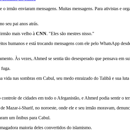
e o irmão enviaram mensagens. Muitas mensagens. Para ativistas e or
o seu pai anos atrás.
o irmão mais velho à
CNN
. "Eles são mestres nisso."
reitos humanos e está trocando mensagens com ele pelo WhatsApp desde
amento. Às vezes, Ahmed se sentia tão desesperado que pensava em sui
 fuga.
ida nas sombras em Cabul, seu medo enraizado do Talibã e sua luta pa
 controle de cidades em todo o Afeganistão, e Ahmed podia sentir o terr
de Mazar-i-Sharif, no noroeste, onde ele e seu irmão moravam, denunci
garam um ônibus para Cabul.
 esmagadora maioria deles convertidos do islamismo.