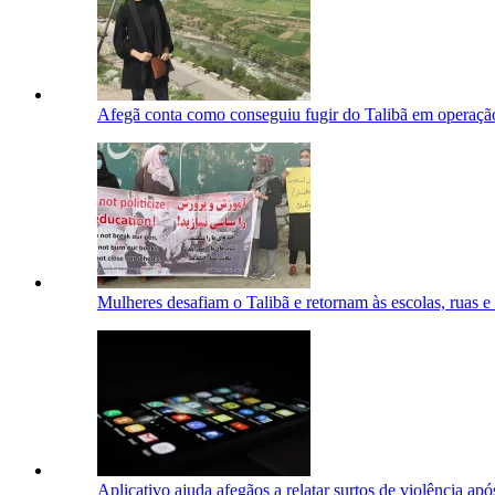
Afegã conta como conseguiu fugir do Talibã em operaç
Mulheres desafiam o Talibã e retornam às escolas, ruas e
Aplicativo ajuda afegãos a relatar surtos de violência ap