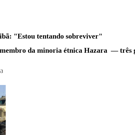
libã: "Estou tentando sobreviver"
e membro da minoria étnica Hazara — três g
53