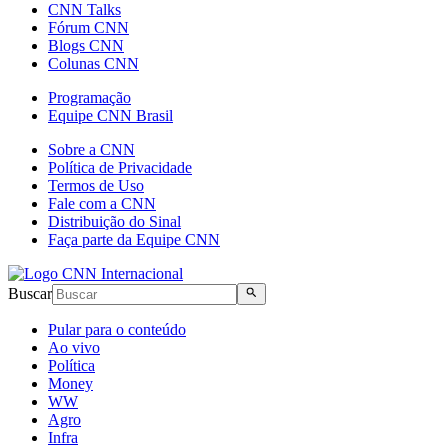
CNN Talks
Fórum CNN
Blogs CNN
Colunas CNN
Programação
Equipe CNN Brasil
Sobre a CNN
Política de Privacidade
Termos de Uso
Fale com a CNN
Distribuição do Sinal
Faça parte da Equipe CNN
Buscar
Pular para o conteúdo
Ao vivo
Política
Money
WW
Agro
Infra