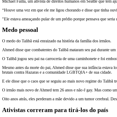
Michael Failla, um ativista de direitos humanos em Seattle que tem a
“Houve uma vez em que ele me ligou chorando e disse que tinha ouvido
"Ele estava ameaçando pular de um prédio porque pensava que seria
Medo pessoal
O medo do Talibã está enraizado na história da família dos irmãos.
Ahmed disse que combatentes do Talibã mataram seu pai durante um 
O Talibã jogou seu pai na carroceria de uma caminhonete e foi embora,
Mesmo antes da morte do pai, Ahmed disse que sua infância estava lon
brutais contra Hazaras e a comunidade LGBTQIA+ de sua cidade.
E ele disse que o caos que se seguiu ao mais novo regime do Talibã t
O irmão mais novo de Ahmed tem 26 anos e não é gay. Mas como um h
Oito anos atrás, eles perderam a mãe devido a um tumor cerebral. Des
Ativistas correram para tirá-los do país