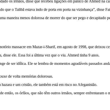
judado os irmãos, disse que recebeu ligações em pânico de Ahmed na cal
 que o Talibã estava indo de porta em porta na vizinhança”, disse Fai
 uma maneira menos dolorosa de morrer do que ser pego e decapitado
notório massacre em Mazar-i-Sharif, em agosto de 1998, que deixou c
 disse ele. Essa foi a última vez que o viu. Ahmed tinha 9 anos.
ge de ser idílica. Ele se lembra de momentos agradáveis ​​passados ​​a
rouxe de volta memórias dolorosas.
azara e um cristão, ele também está em risco no Afeganistão.
de então, os órfãos, que não têm outros irmãos, sempre enfrentaram o 