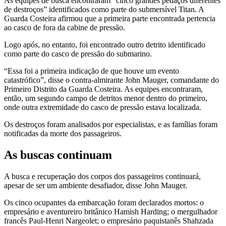
As equipes de busca encontraram “cinco grandes pedaços diferentes
de destroços” identificados como parte do submersível Titan. A
Guarda Costeira afirmou que a primeira parte encontrada pertencia
ao casco de fora da cabine de pressão.
Logo após, no entanto, foi encontrado outro detrito identificado
como parte do casco de pressão do submarino.
“Essa foi a primeira indicação de que houve um evento
catastrófico”, disse o contra-almirante John Mauger, comandante do
Primeiro Distrito da Guarda Costeira. As equipes encontraram,
então, um segundo campo de detritos menor dentro do primeiro,
onde outra extremidade do casco de pressão estava localizada.
Os destroços foram analisados ​​por especialistas, e as famílias foram
notificadas da morte dos passageiros.
As buscas continuam
A busca e recuperação dos corpos dos passageiros continuará,
apesar de ser um ambiente desafiador, disse John Mauger.
Os cinco ocupantes da embarcação foram declarados mortos: o
empresário e aventureiro britânico Hamish Harding; o mergulhador
francês Paul-Henri Nargeolet; o empresário paquistanês Shahzada