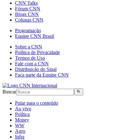
CNN Talks
Fórum CNN
Blogs CNN
Colunas CNN
Programação
Equipe CNN Brasil
Sobre a CNN
Política de Privacidade
Termos de Uso
Fale com a CNN
Distribuição do Sinal
Faça parte da Equipe CNN
Buscar
Pular para o conteúdo
Ao vivo
Política
Money
WW
Agro
Infra