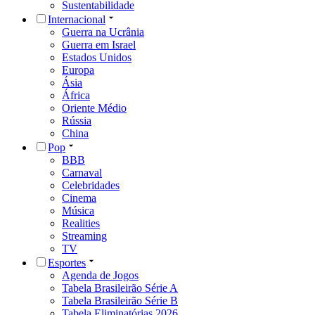
Sustentabilidade
Internacional
Guerra na Ucrânia
Guerra em Israel
Estados Unidos
Europa
Ásia
África
Oriente Médio
Rússia
China
Pop
BBB
Carnaval
Celebridades
Cinema
Música
Realities
Streaming
TV
Esportes
Agenda de Jogos
Tabela Brasileirão Série A
Tabela Brasileirão Série B
Tabela Eliminatórias 2026