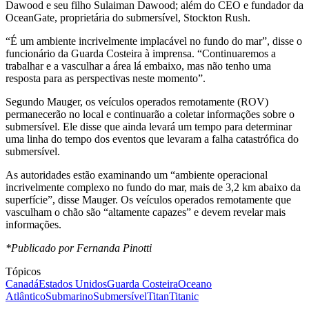
Dawood e seu filho Sulaiman Dawood; além do CEO e fundador da
OceanGate, proprietária do submersível, Stockton Rush.
“É um ambiente incrivelmente implacável no fundo do mar”, disse o
funcionário da Guarda Costeira à imprensa. “Continuaremos a
trabalhar e a vasculhar a área lá embaixo, mas não tenho uma
resposta para as perspectivas neste momento”.
Segundo Mauger, os veículos operados remotamente (ROV)
permanecerão no local e continuarão a coletar informações sobre o
submersível. Ele disse que ainda levará um tempo para determinar
uma linha do tempo dos eventos que levaram a falha catastrófica do
submersível.
As autoridades estão examinando um “ambiente operacional
incrivelmente complexo no fundo do mar, mais de 3,2 km abaixo da
superfície”, disse Mauger. Os veículos operados remotamente que
vasculham o chão são “altamente capazes” e devem revelar mais
informações.
*Publicado por Fernanda Pinotti
Tópicos
Canadá
Estados Unidos
Guarda Costeira
Oceano
Atlântico
Submarino
Submersível
Titan
Titanic