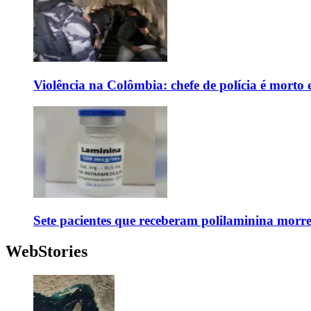
Violência na Colômbia: chefe de polícia é mort
Sete pacientes que receberam polilaminina mor
WebStories