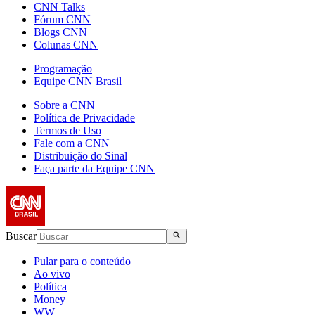
CNN Talks
Fórum CNN
Blogs CNN
Colunas CNN
Programação
Equipe CNN Brasil
Sobre a CNN
Política de Privacidade
Termos de Uso
Fale com a CNN
Distribuição do Sinal
Faça parte da Equipe CNN
Buscar
Pular para o conteúdo
Ao vivo
Política
Money
WW