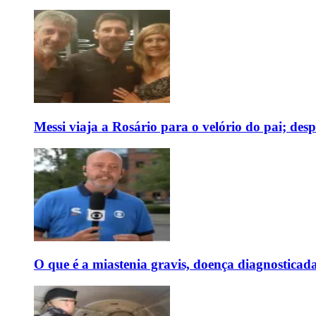
Messi viaja a Rosário para o velório do pai; des
O que é a miastenia gravis, doença diagnostica