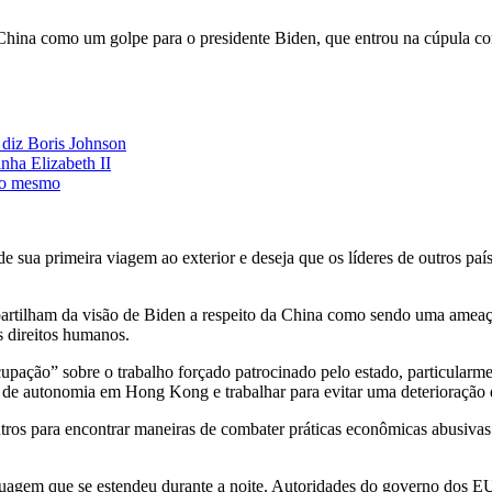
hina como um golpe para o presidente Biden, que entrou na cúpula com
 diz Boris Johnson
nha Elizabeth II
m o mesmo
de sua primeira viagem ao exterior e deseja que os líderes de outros p
partilham da visão de Biden a respeito da China como sendo uma ameaça
s direitos humanos.
ação” sobre o trabalho forçado patrocinado pelo estado, particularmente
au de autonomia em Hong Kong e trabalhar para evitar uma deterioraçã
os para encontrar maneiras de combater práticas econômicas abusivas.
nguagem que se estendeu durante a noite. Autoridades do governo dos 