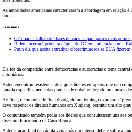
suas fronteiras.
As autoridades americanas caracterizaram a abordagem em relação à C
dura.
Leia mais
G7 doará 1 bilhão de doses de vacinas para países mais pobres,
Biden encerrará primeira cúpula do G7 em audiência com a Rai
Putin diz que aceita extraditar cibercriminosos se EUA fizere
Ele fez da competição entre democracias e autocracias o tema central 
autoritários.
Biden encontrou resistência de alguns líderes europeus, que não com
trataria especificamente das práticas de trabalho forçado ou abusos do
Ao final, o comunicado final divulgado no domingo expressou “preocup
deve respeitar os direitos humanos em Xinjiang, permitir um alto gr
O comunicado também pediu aos líderes que consultassem uns aos outr
disse um funcionário da Casa Branca.
A declaração final da cúpula veio após um intenso debate sobre a li