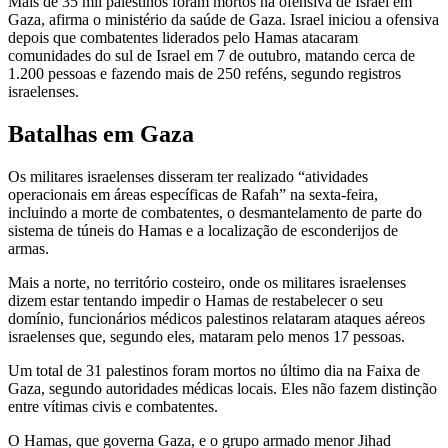
Mais de 35 mil palestinos foram mortos na ofensiva de Israel em
Gaza, afirma o ministério da saúde de Gaza. Israel iniciou a ofensiva
depois que combatentes liderados pelo Hamas atacaram
comunidades do sul de Israel em 7 de outubro, matando cerca de
1.200 pessoas e fazendo mais de 250 reféns, segundo registros
israelenses.
Batalhas em Gaza
Os militares israelenses disseram ter realizado “atividades
operacionais em áreas específicas de Rafah” na sexta-feira,
incluindo a morte de combatentes, o desmantelamento de parte do
sistema de túneis do Hamas e a localização de esconderijos de
armas.
Mais a norte, no território costeiro, onde os militares israelenses
dizem estar tentando impedir o Hamas de restabelecer o seu
domínio, funcionários médicos palestinos relataram ataques aéreos
israelenses que, segundo eles, mataram pelo menos 17 pessoas.
Um total de 31 palestinos foram mortos no último dia na Faixa de
Gaza, segundo autoridades médicas locais. Eles não fazem distinção
entre vítimas civis e combatentes.
O Hamas, que governa Gaza, e o grupo armado menor Jihad