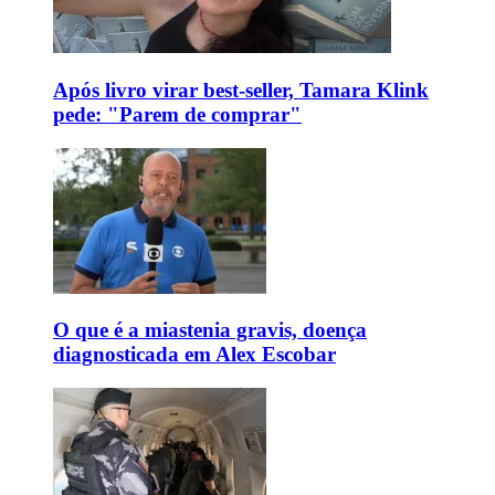
Após livro virar best-seller, Tamara Klink
pede: "Parem de comprar"
O que é a miastenia gravis, doença
diagnosticada em Alex Escobar