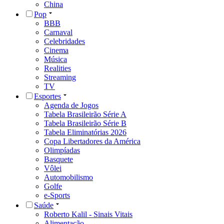
China
Pop
BBB
Carnaval
Celebridades
Cinema
Música
Realities
Streaming
TV
Esportes
Agenda de Jogos
Tabela Brasileirão Série A
Tabela Brasileirão Série B
Tabela Eliminatórias 2026
Copa Libertadores da América
Olimpíadas
Basquete
Vôlei
Automobilismo
Golfe
e-Sports
Saúde
Roberto Kalil - Sinais Vitais
Alimentação