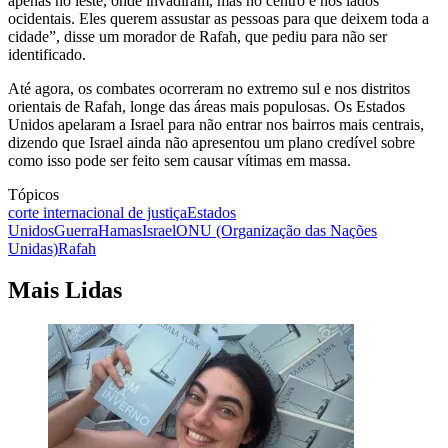
apenas no leste, onde invadiram, mas no centro e nos lados
ocidentais. Eles querem assustar as pessoas para que deixem toda a
cidade”, disse um morador de Rafah, que pediu para não ser
identificado.
Até agora, os combates ocorreram no extremo sul e nos distritos
orientais de Rafah, longe das áreas mais populosas. Os Estados
Unidos apelaram a Israel para não entrar nos bairros mais centrais,
dizendo que Israel ainda não apresentou um plano credível sobre
como isso pode ser feito sem causar vítimas em massa.
Tópicos
corte internacional de justiça
Estados
Unidos
Guerra
Hamas
Israel
ONU (Organização das Nações
Unidas)
Rafah
Mais Lidas