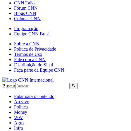
CNN Talks
Fórum CNN
Blogs CNN
Colunas CNN
Programação
Equipe CNN Brasil
Sobre a CNN
Política de Privacidade
Termos de Uso
Fale com a CNN
Distribuição do Sinal
Faça parte da Equipe CNN
Buscar
Pular para o conteúdo
Ao vivo
Política
Money
WW
Agro
Infra