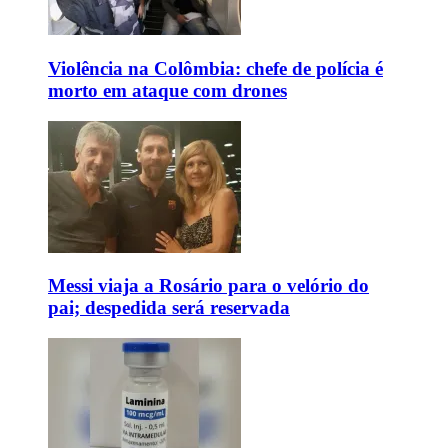
Violência na Colômbia: chefe de polícia é
morto em ataque com drones
Messi viaja a Rosário para o velório do
pai; despedida será reservada