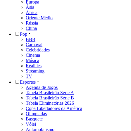
Europa
Ásia
África
Oriente Médio
Rússia
China
Pop
BBB
Carnaval
Celebridades
Cinema
Música
Realities
Streaming
TV
Esportes
Agenda de Jogos
Tabela Brasileirão Série A
Tabela Brasileirão Série B
Tabela Eliminatórias 2026
Copa Libertadores da América
Olimpíadas
Basquete
Vôlei
Automobilismo