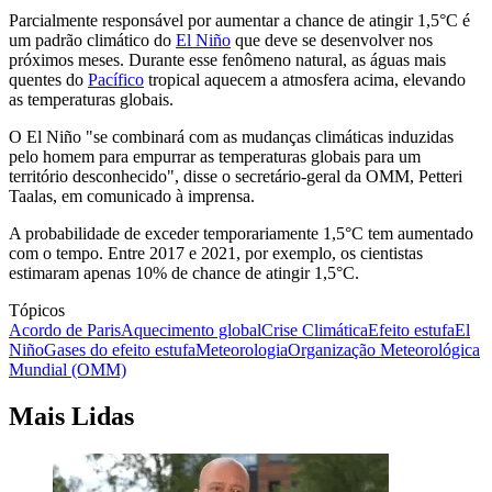
Parcialmente responsável por aumentar a chance de atingir 1,5°C é
um padrão climático do
El Niño
que deve se desenvolver nos
próximos meses. Durante esse fenômeno natural, as águas mais
quentes do
Pacífico
tropical aquecem a atmosfera acima, elevando
as temperaturas globais.
O El Niño "se combinará com as mudanças climáticas induzidas
pelo homem para empurrar as temperaturas globais para um
território desconhecido", disse o secretário-geral da OMM, Petteri
Taalas, em comunicado à imprensa.
A probabilidade de exceder temporariamente 1,5°C tem aumentado
com o tempo. Entre 2017 e 2021, por exemplo, os cientistas
estimaram apenas 10% de chance de atingir 1,5°C.
Tópicos
Acordo de Paris
Aquecimento global
Crise Climática
Efeito estufa
El
Niño
Gases do efeito estufa
Meteorologia
Organização Meteorológica
Mundial (OMM)
Mais Lidas