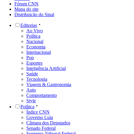
Fórum CNN
Mapa do site
Distribuição do Sinal
Editorias
Ao Vivo
Política
Nacional
Economia
Internacional
Pop
Esportes
Inteligência Artificial
Saúde
Tecnologia
Viagem & Gastronomia
Auto
Comportamento
Style
Política
Índice CNN
Governo Lula
Câmara dos Deputados
Senado Federal
Supremo Tribunal Federal