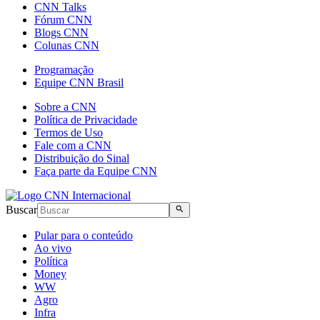
CNN Talks
Fórum CNN
Blogs CNN
Colunas CNN
Programação
Equipe CNN Brasil
Sobre a CNN
Política de Privacidade
Termos de Uso
Fale com a CNN
Distribuição do Sinal
Faça parte da Equipe CNN
Buscar
Pular para o conteúdo
Ao vivo
Política
Money
WW
Agro
Infra