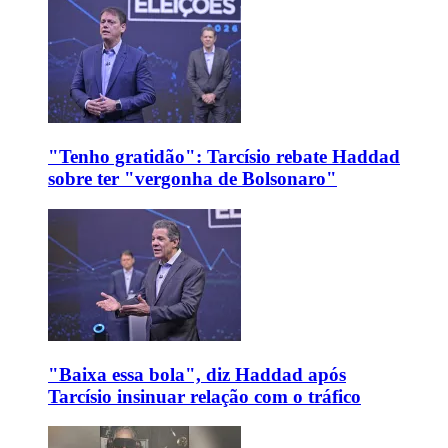
"Tenho gratidão": Tarcísio rebate Haddad
sobre ter "vergonha de Bolsonaro"
"Baixa essa bola", diz Haddad após
Tarcísio insinuar relação com o tráfico