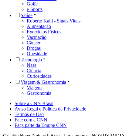
Golfe
e-Sports
Saúde
Roberto Kalil - Sinais Vitais
Alimentação
Exercícios Físicos
Vacinação
Câncer
Drogas
Obesidade
Tecnologia
Nasa
Ciência
Curiosidades
Viagem & Gastronomia
Viagem
Gastronomia
Sobre a CNN Brasil
Aviso Legal e Política de Privacidade
Termos de Uso
Fale com a CNN
Faça parte da Equipe CNN
© Cable News Network Brasil. Uma empresa NOVUS MÍDIA.