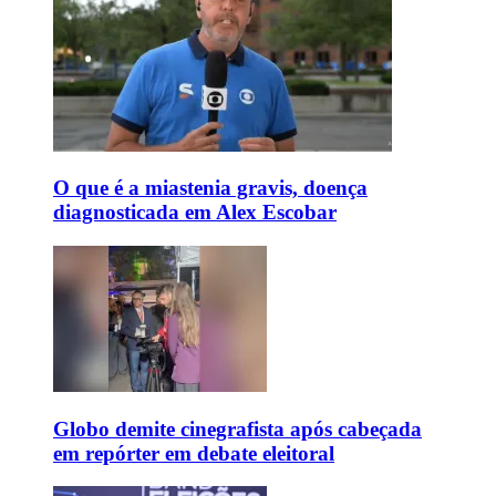
O que é a miastenia gravis, doença
diagnosticada em Alex Escobar
Globo demite cinegrafista após cabeçada
em repórter em debate eleitoral