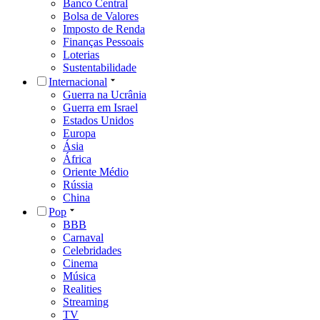
Banco Central
Bolsa de Valores
Imposto de Renda
Finanças Pessoais
Loterias
Sustentabilidade
Internacional
Guerra na Ucrânia
Guerra em Israel
Estados Unidos
Europa
Ásia
África
Oriente Médio
Rússia
China
Pop
BBB
Carnaval
Celebridades
Cinema
Música
Realities
Streaming
TV