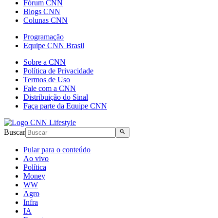
Fórum CNN
Blogs CNN
Colunas CNN
Programação
Equipe CNN Brasil
Sobre a CNN
Política de Privacidade
Termos de Uso
Fale com a CNN
Distribuição do Sinal
Faça parte da Equipe CNN
Buscar
Pular para o conteúdo
Ao vivo
Política
Money
WW
Agro
Infra
IA