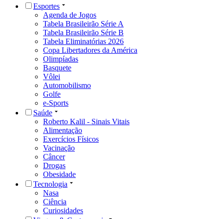
Esportes
Agenda de Jogos
Tabela Brasileirão Série A
Tabela Brasileirão Série B
Tabela Eliminatórias 2026
Copa Libertadores da América
Olimpíadas
Basquete
Vôlei
Automobilismo
Golfe
e-Sports
Saúde
Roberto Kalil - Sinais Vitais
Alimentação
Exercícios Físicos
Vacinação
Câncer
Drogas
Obesidade
Tecnologia
Nasa
Ciência
Curiosidades