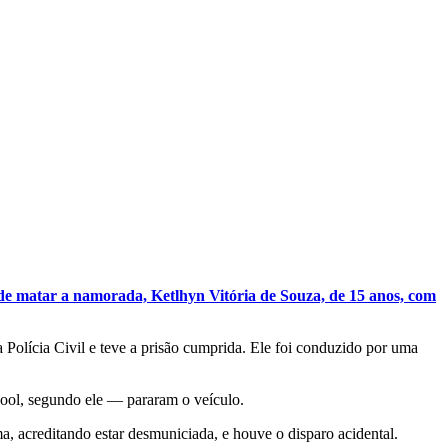
 de matar a namorada, Ketlhyn Vitória de Souza, de 15 anos, com
Polícia Civil e teve a prisão cumprida. Ele foi conduzido por uma
cool, segundo ele — pararam o veículo.
, acreditando estar desmuniciada, e houve o disparo acidental.