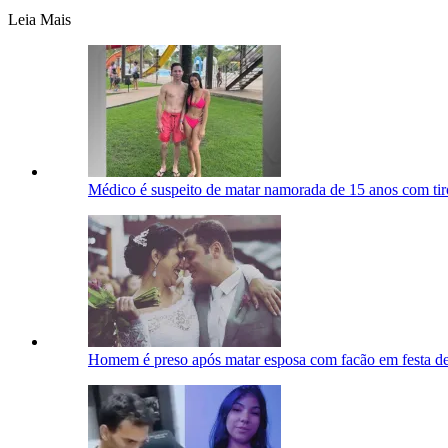
Leia Mais
Médico é suspeito de matar namorada de 15 anos com tir
Homem é preso após matar esposa com facão em festa d