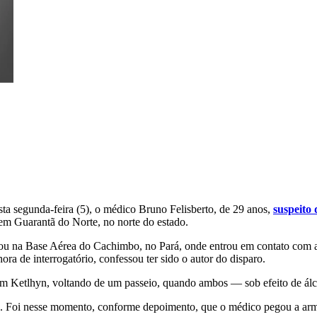
ta segunda-feira (5), o médico Bruno Felisberto, de 29 anos,
suspeito
em Guarantã do Norte, no norte do estado.
tou na Base Aérea do Cachimbo, no Pará, onde entrou em contato com a 
ra de interrogatório, confessou ter sido o autor do disparo.
om Ketlhyn, voltando de um passeio, quando ambos — sob efeito de ál
do. Foi nesse momento, conforme depoimento, que o médico pegou a arma