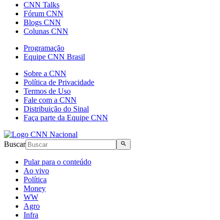
CNN Talks
Fórum CNN
Blogs CNN
Colunas CNN
Programação
Equipe CNN Brasil
Sobre a CNN
Política de Privacidade
Termos de Uso
Fale com a CNN
Distribuição do Sinal
Faça parte da Equipe CNN
Buscar
Pular para o conteúdo
Ao vivo
Política
Money
WW
Agro
Infra