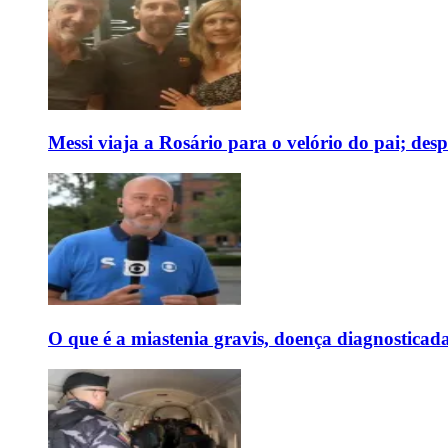
Messi viaja a Rosário para o velório do pai; des
O que é a miastenia gravis, doença diagnostica