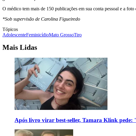
O médico tem mais de 150 publicações em sua conta pessoal e a foto 
*Sob supervisão de Carolina Figueiredo
Tópicos
Adolescente
Feminicídio
Mato Grosso
Tiro
Mais Lidas
Após livro virar best-seller, Tamara Klink pede