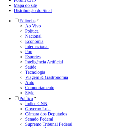
Fórum CNN
Mapa do site
Distribuição do Sinal
Editorias
Ao Vivo
Política
Nacional
Economia
Internacional
Pop
Esportes
Inteligência Artificial
Saúde
Tecnologia
Viagem & Gastronomia
Auto
Comportamento
Style
Política
Índice CNN
Governo Lula
Câmara dos Deputados
Senado Federal
Supremo Tribunal Federal