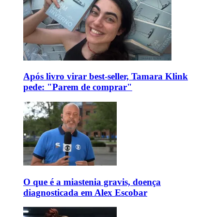
Após livro virar best-seller, Tamara Klink
pede: "Parem de comprar"
O que é a miastenia gravis, doença
diagnosticada em Alex Escobar