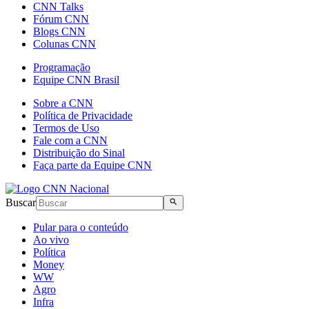
CNN Talks
Fórum CNN
Blogs CNN
Colunas CNN
Programação
Equipe CNN Brasil
Sobre a CNN
Política de Privacidade
Termos de Uso
Fale com a CNN
Distribuição do Sinal
Faça parte da Equipe CNN
Buscar
Pular para o conteúdo
Ao vivo
Política
Money
WW
Agro
Infra