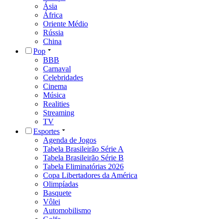
Ásia
África
Oriente Médio
Rússia
China
Pop
BBB
Carnaval
Celebridades
Cinema
Música
Realities
Streaming
TV
Esportes
Agenda de Jogos
Tabela Brasileirão Série A
Tabela Brasileirão Série B
Tabela Eliminatórias 2026
Copa Libertadores da América
Olimpíadas
Basquete
Vôlei
Automobilismo