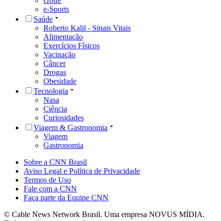
Golfe
e-Sports
Saúde
Roberto Kalil - Sinais Vitais
Alimentação
Exercícios Físicos
Vacinação
Câncer
Drogas
Obesidade
Tecnologia
Nasa
Ciência
Curiosidades
Viagem & Gastronomia
Viagem
Gastronomia
Sobre a CNN Brasil
Aviso Legal e Política de Privacidade
Termos de Uso
Fale com a CNN
Faça parte da Equipe CNN
© Cable News Network Brasil. Uma empresa NOVUS MÍDIA.