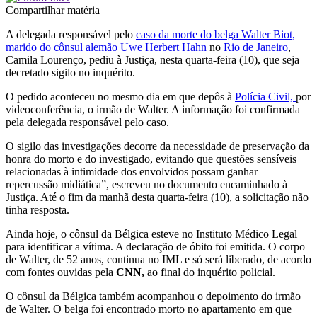
Compartilhar matéria
A delegada responsável pelo
caso da morte do belga Walter Biot,
marido do cônsul alemão Uwe Herbert Hahn
no
Rio de Janeiro
,
Camila Lourenço, pediu à Justiça, nesta quarta-feira (10), que seja
decretado sigilo no inquérito.
O pedido aconteceu no mesmo dia em que depôs à
Polícia Civil,
por
videoconferência, o irmão de Walter. A informação foi confirmada
pela delegada responsável pelo caso.
O sigilo das investigações decorre da necessidade de preservação da
honra do morto e do investigado, evitando que questões sensíveis
relacionadas à intimidade dos envolvidos possam ganhar
repercussão midiática”, escreveu no documento encaminhado à
Justiça. Até o fim da manhã desta quarta-feira (10), a solicitação não
tinha resposta.
Ainda hoje, o cônsul da Bélgica esteve no Instituto Médico Legal
para identificar a vítima. A declaração de óbito foi emitida. O corpo
de Walter, de 52 anos, continua no IML e só será liberado, de acordo
com fontes ouvidas pela
CNN,
ao final do inquérito policial.
O cônsul da Bélgica também acompanhou o depoimento do irmão
de Walter. O belga foi encontrado morto no apartamento em que