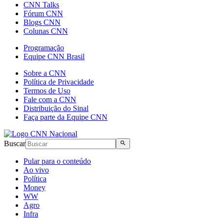
CNN Talks
Fórum CNN
Blogs CNN
Colunas CNN
Programação
Equipe CNN Brasil
Sobre a CNN
Política de Privacidade
Termos de Uso
Fale com a CNN
Distribuição do Sinal
Faça parte da Equipe CNN
Buscar
Pular para o conteúdo
Ao vivo
Política
Money
WW
Agro
Infra