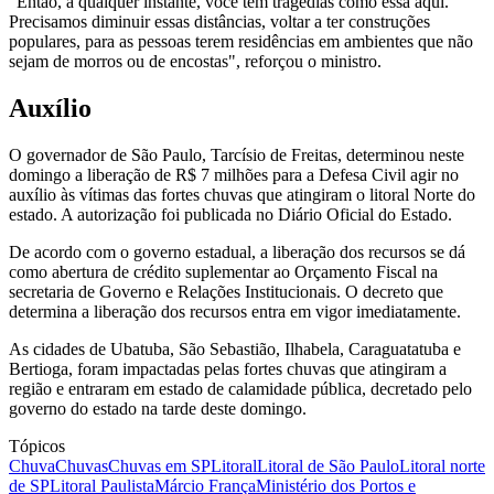
"Então, a qualquer instante, você tem tragédias como essa aqui.
Precisamos diminuir essas distâncias, voltar a ter construções
populares, para as pessoas terem residências em ambientes que não
sejam de morros ou de encostas", reforçou o ministro.
Auxílio
O governador de São Paulo, Tarcísio de Freitas, determinou neste
domingo a liberação de R$ 7 milhões para a Defesa Civil agir no
auxílio às vítimas das fortes chuvas que atingiram o litoral Norte do
estado. A autorização foi publicada no Diário Oficial do Estado.
De acordo com o governo estadual, a liberação dos recursos se dá
como abertura de crédito suplementar ao Orçamento Fiscal na
secretaria de Governo e Relações Institucionais. O decreto que
determina a liberação dos recursos entra em vigor imediatamente.
As cidades de Ubatuba, São Sebastião, Ilhabela, Caraguatatuba e
Bertioga, foram impactadas pelas fortes chuvas que atingiram a
região e entraram em estado de calamidade pública, decretado pelo
governo do estado na tarde deste domingo.
Tópicos
Chuva
Chuvas
Chuvas em SP
Litoral
Litoral de São Paulo
Litoral norte
de SP
Litoral Paulista
Márcio França
Ministério dos Portos e