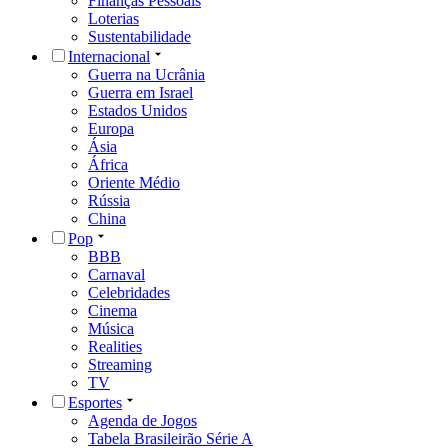
Finanças Pessoais
Loterias
Sustentabilidade
Internacional
Guerra na Ucrânia
Guerra em Israel
Estados Unidos
Europa
Ásia
África
Oriente Médio
Rússia
China
Pop
BBB
Carnaval
Celebridades
Cinema
Música
Realities
Streaming
TV
Esportes
Agenda de Jogos
Tabela Brasileirão Série A