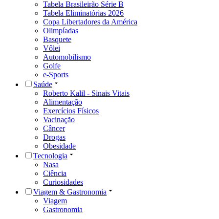
Tabela Brasileirão Série B
Tabela Eliminatórias 2026
Copa Libertadores da América
Olimpíadas
Basquete
Vôlei
Automobilismo
Golfe
e-Sports
Saúde
Roberto Kalil - Sinais Vitais
Alimentação
Exercícios Físicos
Vacinação
Câncer
Drogas
Obesidade
Tecnologia
Nasa
Ciência
Curiosidades
Viagem & Gastronomia
Viagem
Gastronomia