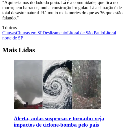
"Aqui estamos do lado da praia. Lá é a comunidade, que fica no
morro; tem barracos, muita construção irregular. Lá a situação é de
total desastre natural. Há muito mais mortes do que as 36 que estão
falando."
Tópicos
Chuvas
Chuvas em SP
Deslizamento
Litoral de São Paulo
Litoral
norte de SP
Mais Lidas
Alerta, aulas suspensas e tornado: veja
impactos de ciclone-bomba pelo país