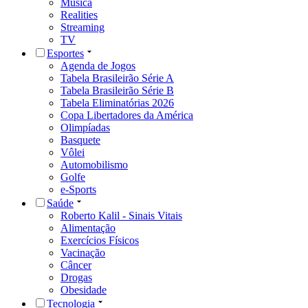
Música
Realities
Streaming
TV
Esportes
Agenda de Jogos
Tabela Brasileirão Série A
Tabela Brasileirão Série B
Tabela Eliminatórias 2026
Copa Libertadores da América
Olimpíadas
Basquete
Vôlei
Automobilismo
Golfe
e-Sports
Saúde
Roberto Kalil - Sinais Vitais
Alimentação
Exercícios Físicos
Vacinação
Câncer
Drogas
Obesidade
Tecnologia