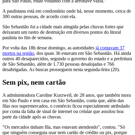
para São Paulo, estão voltando com a aeronave vazia."
A paulistana está em condomínio onde há, nesse momento, cerca de
300 outras pessoas, de acordo com ela.
São Sebastião foi a cidade mais atingida pelas chuvas fortes que
deixaram um rastro de destruição em diversos pontos do litoral
paulista no fim de semana.
Por volta das 18h desse domingo, as autoridades
já contavam 37
mortos na região
, dos quais 36 estavam em São Sebastião. Há ainda
outros 40 desaparecidos, segundo o governo do estado e a prefeitura
de São Sebastião, além de 1.730 pessoas desalojadas e 766
desabrigadas. As buscas prosseguem nesta segunda-feira (20).
Sem pix, nem cartão
A administradora Caroline Kurzweil, de 28 anos, que também mora
em São Paulo e tem casa em São Sebastião, conta que, além das
filas nos supermercados, o comércio ficou especialmente atribulado
por conta da falta de sinal de internet ou celular que assolou boa
parte da cidade após as chuvas.
"Os mercados tinham fila, mas estavam atendendo", contou. "Só
que ninguém conseguia usar nem cartão de crédito ou pix, porque