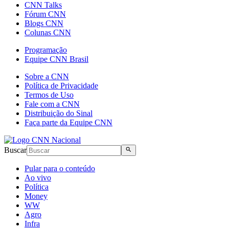
CNN Talks
Fórum CNN
Blogs CNN
Colunas CNN
Programação
Equipe CNN Brasil
Sobre a CNN
Política de Privacidade
Termos de Uso
Fale com a CNN
Distribuição do Sinal
Faça parte da Equipe CNN
Buscar
Pular para o conteúdo
Ao vivo
Política
Money
WW
Agro
Infra