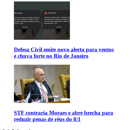
Defesa Civil emite novo alerta para ventos
e chuva forte no Rio de Janeiro
STF contraria Moraes e abre brecha para
reduzir penas de réus do 8/1