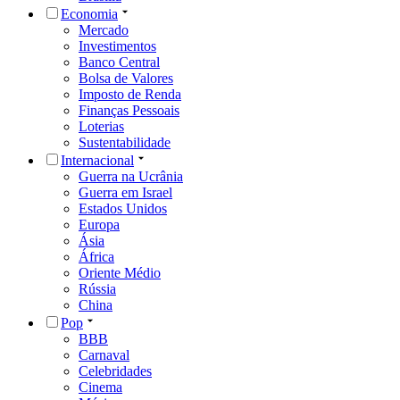
Economia
Mercado
Investimentos
Banco Central
Bolsa de Valores
Imposto de Renda
Finanças Pessoais
Loterias
Sustentabilidade
Internacional
Guerra na Ucrânia
Guerra em Israel
Estados Unidos
Europa
Ásia
África
Oriente Médio
Rússia
China
Pop
BBB
Carnaval
Celebridades
Cinema